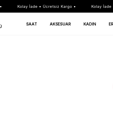
Kolay İade • Ücretsiz Kargo •
Kolay İade • Ü
SAAT
AKSESUAR
KADIN
E
Ü