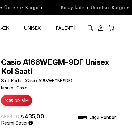
cretsiz Kargo •
Kolay İade • Ücretsiz Kargo •
RKEK
UNISEX
FALENTİ
Casio A168WEGM-9DF Unisex
Kol Saati
Stok Kodu
(Casio-A168WEGM-9DF)
Marka
:
Casio
%
56
İNDIRIM
₺435,00
₺998,00
Ölçü Rehberi
Resmi Satıcı