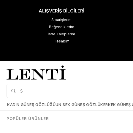
ALIŞVERİŞ BİLGİLERİ
Siparişlerim
Beğendiklerim
İade Taleplerim
Hesabım
M
K
Çerez Kullanımı
KADIN GÜNEŞ GÖZLÜĞÜ
UNISEX GÜNEŞ GÖZLÜK
ERKEK GÜNEŞ
Size daha iyi bir kullanıcı deneyimi sunabilmek için çerezler
kullanmaktayız. Detaylı bilgi için kişisel verilerin korunması hakkında
POPÜLER ÜRÜNLER
açıklama metnimizi
inceleyebilirsiniz.