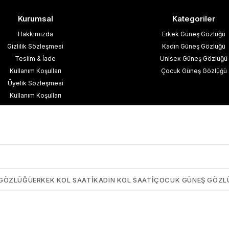
Kurumsal
Kategoriler
Hakkımızda
Erkek Güneş Gözlüğü
Gizlilik Sözleşmesi
Kadın Güneş Gözlüğü
Teslim & İade
Unisex Güneş Gözlüğü
Kullanım Koşulları
Çocuk Güneş Gözlüğü
Üyelik Sözleşmesi
Kullanım Koşulları
esafeli Satış Sözleşmesi
işisel Verilerin Korunması
İletişim
Blog
 GÖZLÜĞÜ
ERKEK KOL SAATI
KADIN KOL SAATI
ÇOCUK GÜNEŞ GÖZL