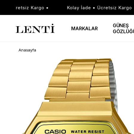
• Ücretsiz Kargo •
Kolay İade • Ücretsiz Kargo •
GÜNEŞ
MARKALAR
GÖZLÜĞ
Anasayfa