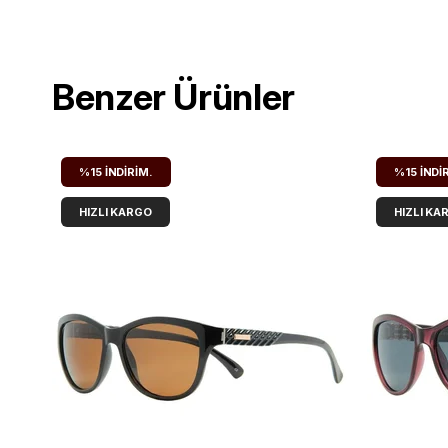
Benzer Ürünler
%15
İNDIRIM.
%15
İNDI
HIZLI KARGO
HIZLI KA