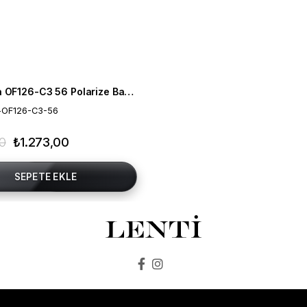
Mia Maria OF126-C3 56 Polarize Bayan Güneş Gözlüğü
-OF126-C3-56
00
₺1.273,00
SEPETE EKLE