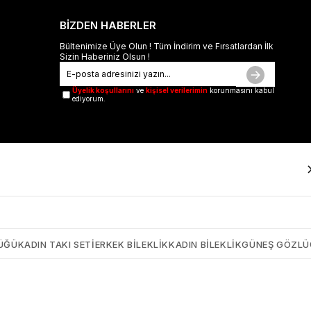
BİZDEN HABERLER
Bültenimize Üye Olun ! Tüm İndirim ve Fırsatlardan İlk
Sizin Haberiniz Olsun !
Üyelik koşullarını
ve
kişisel verilerimin
korunmasını kabul
ediyorum.
ÜĞÜ
KADIN TAKI SETI
ERKEK BILEKLIK
KADIN BILEKLIK
GÜNEŞ GÖZL