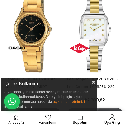
Casio-LTP-1130N-1ARDF Kadın Kol Saati
Lee Cooper LC08266.220 Kadın Kol Saati
Çerez Kullanımı
Casio-LTP-1130N-1ARDF
Lee-Cooper-LC08266-220
Size daha iyi bir kullanıcı deneyimi sunabilmek için
çerezler kullanmaktayız. Detaylı bilgi için kişisel
₺4.089,00
₺2.862,30
₺3.711,00
₺2.300,82
verilerin korunması hakkında
açıklama metnimizi
inceleyebilirsiniz.
SEPETE EKLE
SEPETE EKLE
Anasayfa
Favorilerim
Sepetim
Üye Girişi