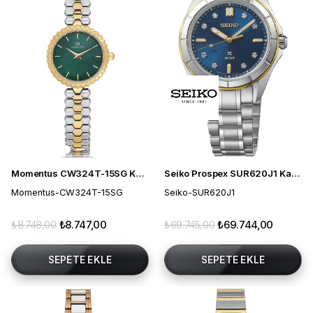
Momentus CW324T-15SG Kadın Kol Saati
Seiko Prospex SUR620J1 Kadın Kol Saati
Momentus-CW324T-15SG
Seiko-SUR620J1
₺8.748,00
₺8.747,00
₺69.745,00
₺69.744,00
SEPETE EKLE
SEPETE EKLE