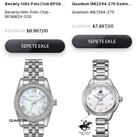
Beverly Hills Polo Club BP3882X.520 Kadın Kol Saati
Quantum IML1294.270 Kadın Kol Saati
Beverly-Hills-Polo-Club-
Quantum-IML1294-270
BP3882X-520
₺7.498,00
₺7.497,00
₺8.998,00
₺8.997,00
SEPETE EKLE
SEPETE EKLE