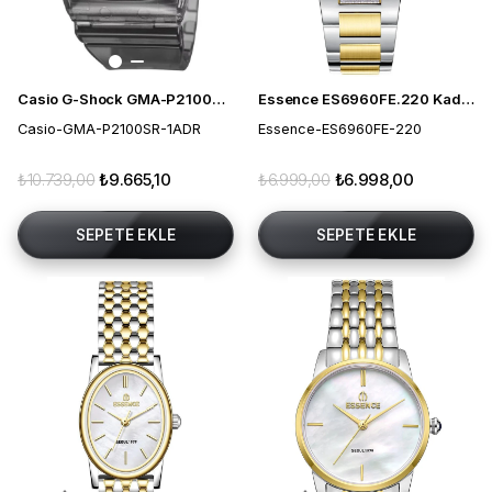
Casio G-Shock GMA-P2100SR-1ADR Kadın Kol Saati
Essence ES6960FE.220 Kadın Kol Saati
Casio-GMA-P2100SR-1ADR
Essence-ES6960FE-220
₺10.739,00
₺9.665,10
₺6.999,00
₺6.998,00
SEPETE EKLE
SEPETE EKLE