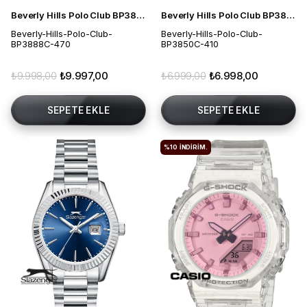
Beverly Hills Polo Club BP3888C.470 Kadın Kol Saati
Beverly Hills Polo Club BP3850C.410 Kadın Kol Saati
Beverly-Hills-Polo-Club-
Beverly-Hills-Polo-Club-
BP3888C-470
BP3850C-410
₺9.998,00
₺9.997,00
₺6.999,00
₺6.998,00
SEPETE EKLE
SEPETE EKLE
%10
İNDIRIM.