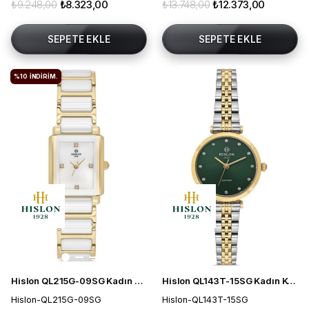
₺9.248,00
₺8.323,00
₺13.748,00
₺12.373,00
SEPETE EKLE
SEPETE EKLE
%10
İNDIRIM.
Hislon QL215G-09SG Kadın Kol Saati
Hislon QL143T-15SG Kadın Kol Saati
Hislon-QL215G-09SG
Hislon-QL143T-15SG