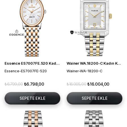
Essence ES7007FE.520 Kadın Kol Saati
Wainer WA.18200-C Kadın Kol Saati
Essence-ES7007FE-520
Wainer-WA-18200-C
₺6.799,00
₺6.798,00
₺16.005,00
₺16.004,00
SEPETE EKLE
SEPETE EKLE