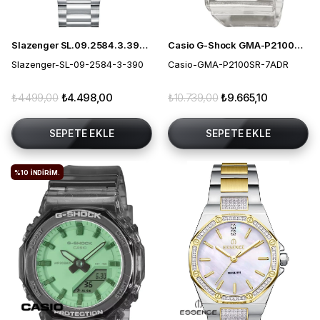
Slazenger SL.09.2584.3.390 Kadın Kol Saati
Casio G-Shock GMA-P2100SR-7ADR Kadın Kol Saati
Slazenger-SL-09-2584-3-390
Casio-GMA-P2100SR-7ADR
₺4.499,00
₺4.498,00
₺10.739,00
₺9.665,10
SEPETE EKLE
SEPETE EKLE
%10
İNDIRIM.