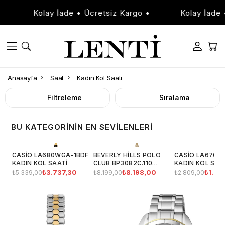
e • Ücretsiz Kargo •
Kolay İade • Ücretsiz Kargo 
Anasayfa
Saat
Kadın Kol Saati
Filtreleme
Sıralama
BU KATEGORININ EN SEVILENLERI
CASIO LA680WGA-1BDF
BEVERLY HILLS POLO
CASIO LA670W
KADIN KOL SAATI
CLUB BP3082C.110
KADIN KOL SAA
KADIN KOL SAATI
₺3.737,30
₺8.198,00
₺1.96
₺5.339,00
₺8.199,00
₺2.809,00