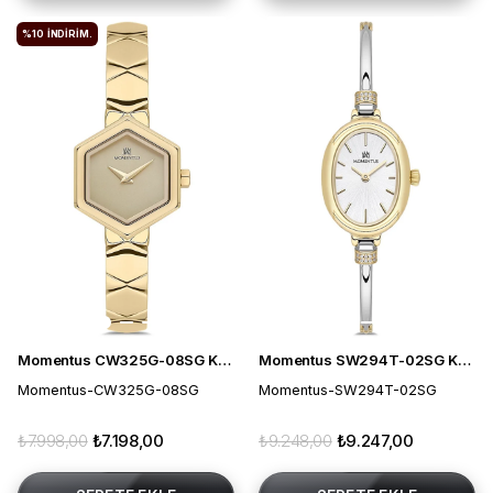
%10
İNDIRIM.
Momentus CW325G-08SG Kadın Kol Saati
Momentus SW294T-02SG Kadın Kol Saati
Momentus-CW325G-08SG
Momentus-SW294T-02SG
₺7.998,00
₺7.198,00
₺9.248,00
₺9.247,00