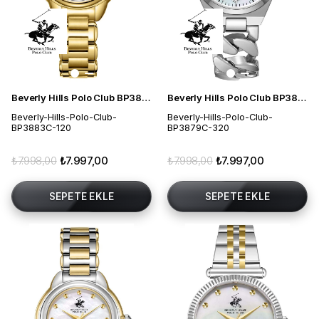
Beverly Hills Polo Club BP3883C.120 Kadın Kol Saati
Beverly Hills Polo Club BP3879C.320 Kadın Kol Saati
Beverly-Hills-Polo-Club-
Beverly-Hills-Polo-Club-
BP3883C-120
BP3879C-320
₺7.998,00
₺7.997,00
₺7.998,00
₺7.997,00
SEPETE EKLE
SEPETE EKLE