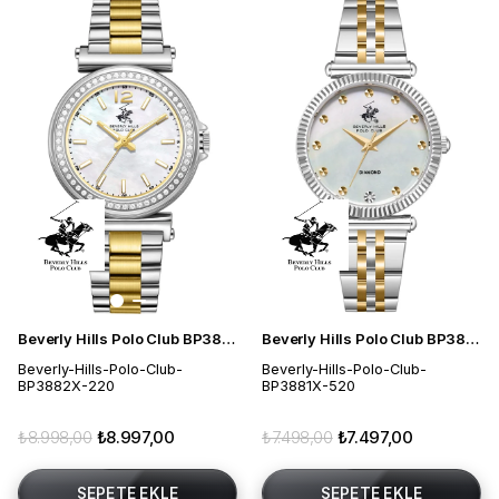
Beverly Hills Polo Club BP3882X.220 Kadın Kol Saati
Beverly Hills Polo Club BP3881X.520 Kadın Kol Saati
Beverly-Hills-Polo-Club-
Beverly-Hills-Polo-Club-
BP3882X-220
BP3881X-520
₺8.998,00
₺8.997,00
₺7.498,00
₺7.497,00
SEPETE EKLE
SEPETE EKLE