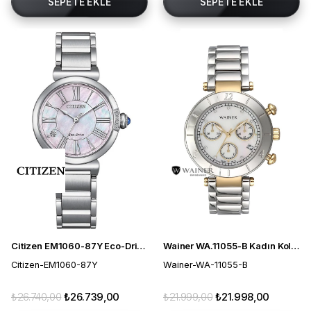
SEPETE EKLE
SEPETE EKLE
Citizen EM1060-87Y Eco-Drive Kadın Kol Saati
Wainer WA.11055-B Kadın Kol Saati
Citizen-EM1060-87Y
Wainer-WA-11055-B
₺26.740,00
₺26.739,00
₺21.999,00
₺21.998,00