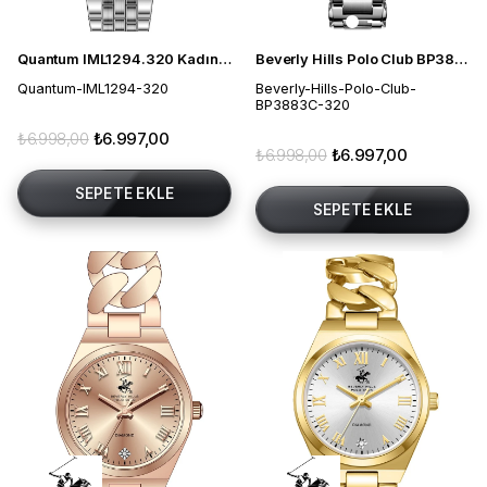
Quantum IML1294.320 Kadın Kol Saati
Beverly Hills Polo Club BP3883C.320 Kadın Kol Saati
Quantum-IML1294-320
Beverly-Hills-Polo-Club-
BP3883C-320
₺6.998,00
₺6.997,00
₺6.998,00
₺6.997,00
SEPETE EKLE
SEPETE EKLE