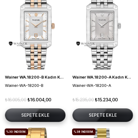
Wainer WA.18200-B Kadın Kol Saati
Wainer WA.18200-A Kadın Kol Saati
Wainer-WA-18200-B
Wainer-WA-18200-A
₺16.005,00
₺16.004,00
₺15.235,00
₺15.234,00
SEPETE EKLE
SEPETE EKLE
%30
İNDIRIM.
%38
İNDIRIM.