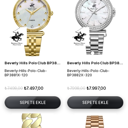
Beverly Hills Polo Club BP3881X.120 Kadın Kol Saati
Beverly Hills Polo Club BP3882X.320 Kadın Kol Saati
Beverly-Hills-Polo-Club-
Beverly-Hills-Polo-Club-
BP3881X-120
BP3882X-320
₺7.498,00
₺7.497,00
₺7.998,00
₺7.997,00
SEPETE EKLE
SEPETE EKLE