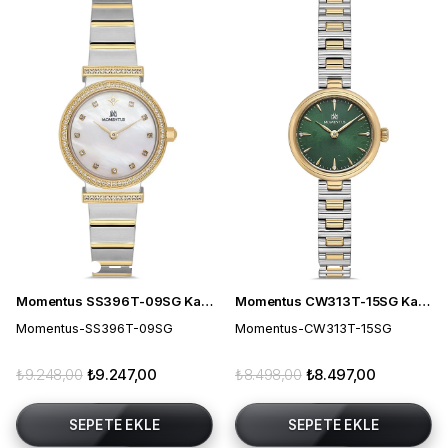
Momentus SS396T-09SG Kadın Kol Saati
Momentus CW313T-15SG Kadın Kol Saati
Momentus-SS396T-09SG
Momentus-CW313T-15SG
₺9.248,00
₺9.247,00
₺8.498,00
₺8.497,00
SEPETE EKLE
SEPETE EKLE