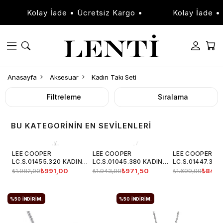
Kolay İade • Ücretsiz Kargo •
Kolay İade • Ü
Anasayfa
Aksesuar
Kadın Takı Seti
Filtreleme
Sıralama
BU KATEGORININ EN SEVILENLERI
LEE COOPER
LEE COOPER
LEE COOPER
LC.S.01455.320 KADIN
LC.S.01045.380 KADIN
LC.S.01447.320
TAKI SETI
TAKI SETI
TAKI SETI
₺991,00
₺971,50
₺849,
₺1.982,00
₺1.943,00
₺1.699,00
%50
İNDIRIM.
%50
İNDIRIM.