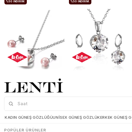
%50
İNDIRIM.
%50
İNDIRIM.
Lee Cooper LC.S.01045.380 Kadın Takı Seti
Lee Cooper LC.S.01455.320 Kadın Takı Seti
Lee-Cooper-LC-S-01045-380
Lee-Cooper-LC-S-01455-320
₺1.943,00
₺971,50
₺1.982,00
₺991,00
KADIN GÜNEŞ GÖZLÜĞÜ
UNISEX GÜNEŞ GÖZLÜK
ERKEK GÜNEŞ 
SEPETE EKLE
SEPETE EKLE
POPÜLER ÜRÜNLER