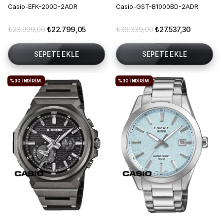
Casio-EFK-200D-2ADR
Casio-GST-B1000BD-2ADR
₺23.999,00
₺22.799,05
₺39.339,00
₺27.537,30
SEPETE EKLE
SEPETE EKLE
%30
İNDIRIM.
%30
İNDIRIM.