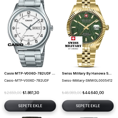
Casio MTP-V006D-7B2UDF Erkek Kol Saati
Swiss Military By Hanowa SMWGL0005412 Otomatik Erkek Kol Saati
Casio-MTP-V006D-7B2UDF
Swiss-Military-SMWGL0005412
₺2.659,00
₺1.861,30
₺46.989,00
₺44.640,00
SEPETE EKLE
SEPETE EKLE