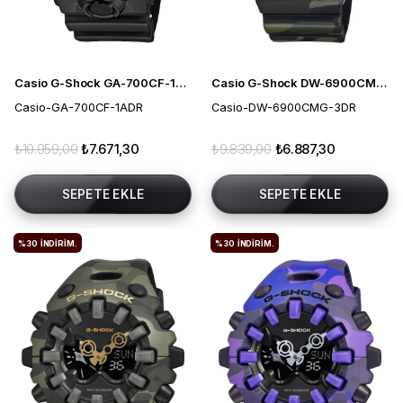
Casio G-Shock GA-700CF-1ADR Erkek Kol Saati
Casio G-Shock DW-6900CMG-3DR Erkek Kol Saati
Casio-GA-700CF-1ADR
Casio-DW-6900CMG-3DR
₺10.959,00
₺7.671,30
₺9.839,00
₺6.887,30
SEPETE EKLE
SEPETE EKLE
%30
İNDIRIM.
%30
İNDIRIM.