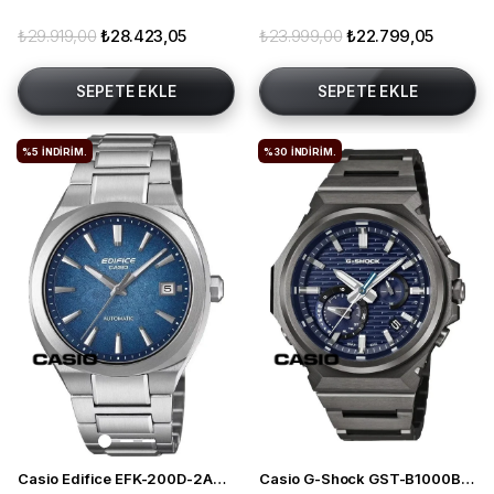
₺29.919,00
₺28.423,05
₺23.999,00
₺22.799,05
SEPETE EKLE
SEPETE EKLE
%5
İNDIRIM.
%30
İNDIRIM.
Casio Edifice EFK-200D-2ADR Otomatik Erkek Kol Saati
Casio G-Shock GST-B1000BD-2ADR Güneş Enerjili Erkek Kol Saati