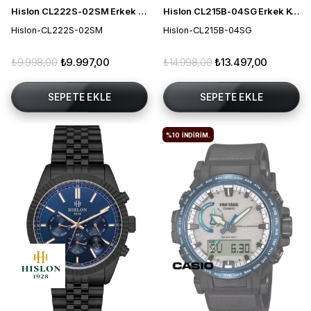
Hislon CL222S-02SM Erkek Kol Saati
Hislon CL215B-04SG Erkek Kol Saati
Hislon-CL222S-02SM
Hislon-CL215B-04SG
₺9.998,00
₺9.997,00
₺14.998,00
₺13.497,00
SEPETE EKLE
SEPETE EKLE
%10
İNDIRIM.