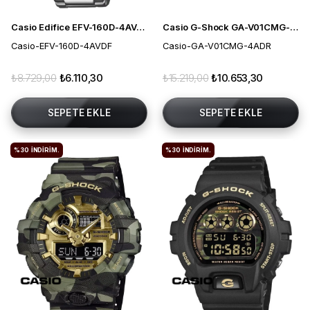
Casio Edifice EFV-160D-4AVDF Erkek Kol Saati
Casio G-Shock GA-V01CMG-4ADR Erkek Kol Saati
Casio-EFV-160D-4AVDF
Casio-GA-V01CMG-4ADR
₺8.729,00
₺6.110,30
₺15.219,00
₺10.653,30
SEPETE EKLE
SEPETE EKLE
%30
İNDIRIM.
%30
İNDIRIM.