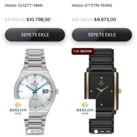
Hislon-CL127T-14KN
Hislon-DT117N-15SNS
₺11.998,00
₺10.798,00
₺10.748,00
₺9.673,00
SEPETE EKLE
SEPETE EKLE
%10
İNDIRIM.