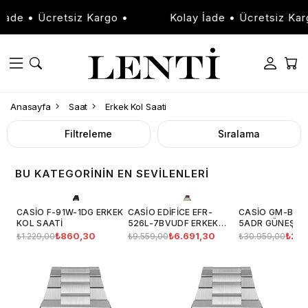
Kolay İade • Ücretsiz Kargo •
Kolay İade • 
Anasayfa
Saat
Erkek Kol Saati
Filtreleme
Sıralama
BU KATEGORININ EN SEVILENLERI
CASIO F-91W-1DG ERKEK
CASIO EDIFICE EFR-
CASIO GM-B21
KOL SAATI
526L-7BVUDF ERKEK
5ADR GÜNEŞ EN
KOL SAATI ERSA SAAT
ERKEK KOL SAA
₺860,30
₺6.691,30
₺27.
₺1.229,00
₺9.559,00
₺30.959,00
GARANTİLİ