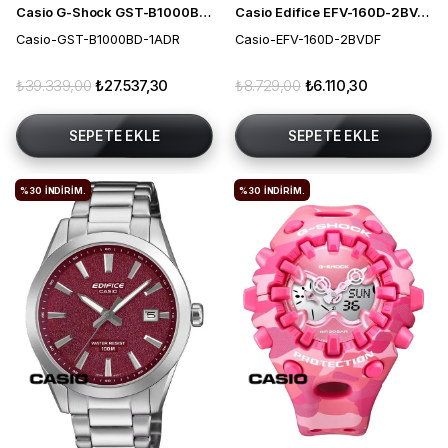
Casio G-Shock GST-B1000BD-1ADR Güneş Enerjili Erkek Kol Saati
Casio Edifice EFV-160D-2BVDF Erkek Kol Saati
Casio-GST-B1000BD-1ADR
Casio-EFV-160D-2BVDF
₺39.339,00
₺27.537,30
₺8.729,00
₺6.110,30
SEPETE EKLE
SEPETE EKLE
%30
İNDIRIM.
%30
İNDIRIM.