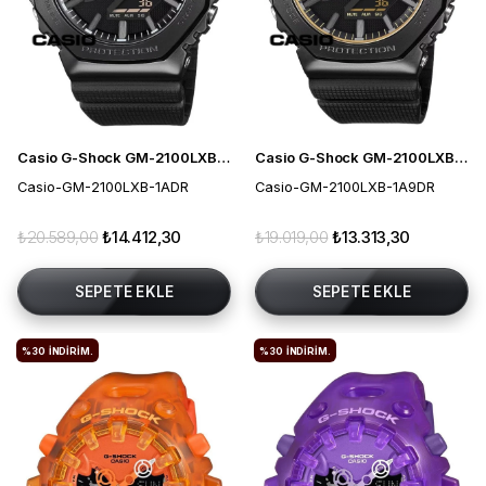
Casio G-Shock GM-2100LXB-1ADR Erkek Kol Saati
Casio G-Shock GM-2100LXB-1A9DR Erkek Kol Saati
Casio-GM-2100LXB-1ADR
Casio-GM-2100LXB-1A9DR
₺20.589,00
₺14.412,30
₺19.019,00
₺13.313,30
SEPETE EKLE
SEPETE EKLE
%30
İNDIRIM.
%30
İNDIRIM.