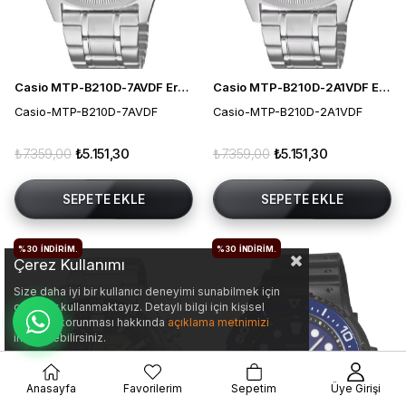
Casio MTP-B210D-7AVDF Erkek Kol Saati
Casio MTP-B210D-2A1VDF Erkek Kol Saati
Casio-MTP-B210D-7AVDF
Casio-MTP-B210D-2A1VDF
₺7.359,00
₺5.151,30
₺7.359,00
₺5.151,30
SEPETE EKLE
SEPETE EKLE
%30
İNDIRIM.
%30
İNDIRIM.
Çerez Kullanımı
Size daha iyi bir kullanıcı deneyimi sunabilmek için
çerezler kullanmaktayız. Detaylı bilgi için kişisel
verilerin korunması hakkında
açıklama metnimizi
inceleyebilirsiniz.
Anasayfa
Favorilerim
Sepetim
Üye Girişi