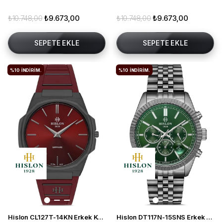
₺10.748,00
₺9.673,00
₺10.748,00
₺9.673,00
SEPETE EKLE
SEPETE EKLE
%10
İNDIRIM.
%10
İNDIRIM.
Hislon CL127T-14KN Erkek Kol Saati
Hislon DT117N-15SNS Erkek Kol Saati