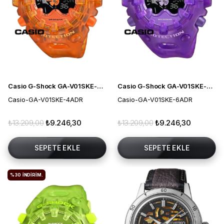
Casio G-Shock GA-V01SKE-4ADR Erkek Kol Saati
Casio G-Shock GA-V01SKE-6ADR Erkek Kol Saati
Casio-GA-V01SKE-4ADR
Casio-GA-V01SKE-6ADR
₺13.209,00
₺9.246,30
₺13.209,00
₺9.246,30
SEPETE EKLE
SEPETE EKLE
%30
İNDIRIM.