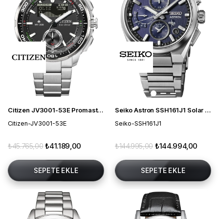
Citizen JV3001-53E Promaster Eco-Drive Erkek Kol Saati
Seiko Astron SSH161J1 Solar Erkek Kol Saati
Citizen-JV3001-53E
Seiko-SSH161J1
₺45.765,00
₺41.189,00
₺144.995,00
₺144.994,00
SEPETE EKLE
SEPETE EKLE