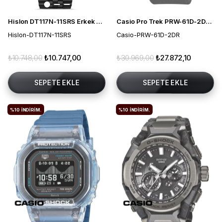
Hislon DT117N-11SRS Erkek Kol Saati
Casio Pro Trek PRW-61D-2DR Solar Erkek Kol Saati
Hislon-DT117N-11SRS
Casio-PRW-61D-2DR
₺10.748,00
₺10.747,00
₺30.969,00
₺27.872,10
SEPETE EKLE
SEPETE EKLE
%10
İNDIRIM.
%10
İNDIRIM.