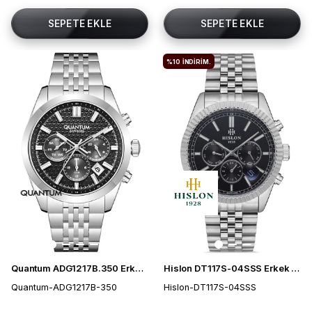
SEPETE EKLE
SEPETE EKLE
%10
İNDIRIM.
Quantum ADG1217B.350 Erkek Kol Saati
Hislon DT117S-04SSS Erkek Kol Saati
Quantum-ADG1217B-350
Hislon-DT117S-04SSS