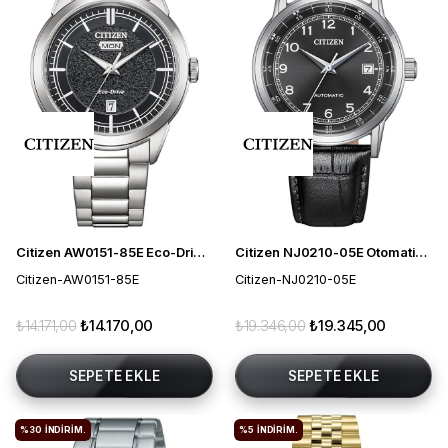
Citizen AW0151-85E Eco-Drive Erkek Kol Saati
Citizen NJ0210-05E Otomatik Erkek Kol Saati
Citizen-AW0151-85E
Citizen-NJ0210-05E
₺14.171,00
₺14.170,00
₺19.346,00
₺19.345,00
SEPETE EKLE
SEPETE EKLE
%30
İNDIRIM.
%5
İNDIRIM.