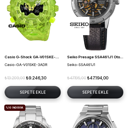
Casio G-Shock GA-V01SKE-3ADR Erkek Kol Saati
Seiko Presage SSA461J1 Otomatik Erkek Kol Saati
Casio-GA-V01SKE-3ADR
Seiko-SSA461J1
₺13.209,00
₺9.246,30
₺47.195,00
₺47.194,00
SEPETE EKLE
SEPETE EKLE
%10
İNDIRIM.