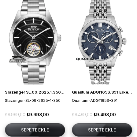
Slazenger SL.09.2625.1.350 Otomatik Erkek Kol Saati
Quantum ADG1165S.391 Erkek Kol Saati
Slazenger-SL-09-2625-1-350
Quantum-ADG1165S-391
₺9.999,00
₺9.998,00
₺9.499,00
₺9.498,00
SEPETE EKLE
SEPETE EKLE