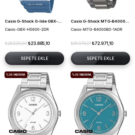
Casio G-Shock G-lide GBX-H5600-2DR Solar Erkek Kol Saati
Casio G-Shock MTG-B4000BD-1ADR Solar Erkek Kol Saati
Casio-GBX-H5600-2DR
Casio-MTG-B4000BD-1ADR
₺26.539,00
₺23.885,10
₺81.079,01
₺72.971,10
SEPETE EKLE
SEPETE EKLE
%30
İNDIRIM.
%30
İNDIRIM.