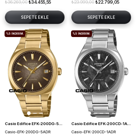
₺36.269,00
₺34.455,55
₺23.999,00
₺22.799,05
SEPETE EKLE
SEPETE EKLE
%5
İNDIRIM.
%5
İNDIRIM.
Casio Edifice EFK-200DG-5ADR Otomatik Erkek Kol Saati
Casio Edifice EFK-200CD-1ADR Otomatik Erkek Kol Saati
Casio-EFK-200DG-5ADR
Casio-EFK-200CD-1ADR