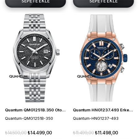
SEPETE EKLE
SEPETE EKLE
Quantum QMG1251B.350 Otomatik Erkek Kol Saati
Quantum HNG1237.493 Erkek Kol Saati
Quantum-QMG1251B-350
Quantum-HNG1237-493
₺14.500,00
₺14.499,00
₺11.499,00
₺11.498,00