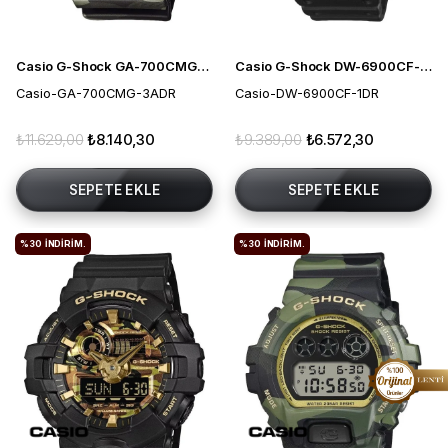
Casio G-Shock GA-700CMG-3ADR Erkek Kol Saati
Casio G-Shock DW-6900CF-1DR Erkek Kol Saati
Casio-GA-700CMG-3ADR
Casio-DW-6900CF-1DR
₺11.629,00
₺8.140,30
₺9.389,00
₺6.572,30
SEPETE EKLE
SEPETE EKLE
%30
İNDIRIM.
%30
İNDIRIM.