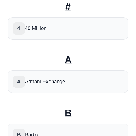
#
4
40 Million
A
A
Armani Exchange
B
B
Barbie