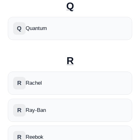
Q
Q
Quantum
R
R
Rachel
R
Ray-Ban
R
Reebok