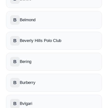
B
Belmond
B
Beverly Hills Polo Club
B
Bering
B
Burberry
B
Bvlgari