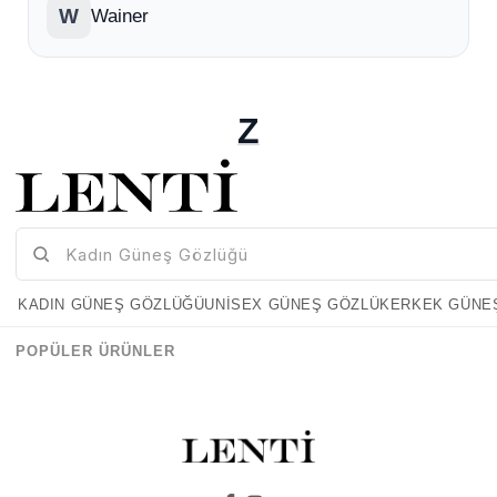
W
Wainer
Z
Z
Zen Milano
Z
KADIN GÜNEŞ GÖZLÜĞÜ
Zen Milano Eyewear
UNISEX GÜNEŞ GÖZLÜK
ERKEK GÜNE
POPÜLER ÜRÜNLER