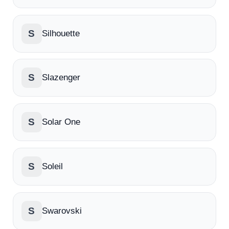
S
Silhouette
S
Slazenger
S
Solar One
S
Soleil
S
Swarovski