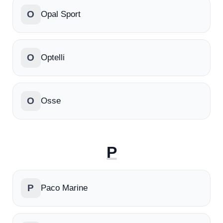
O
Opal Sport
O
Optelli
O
Osse
P
P
Paco Marine