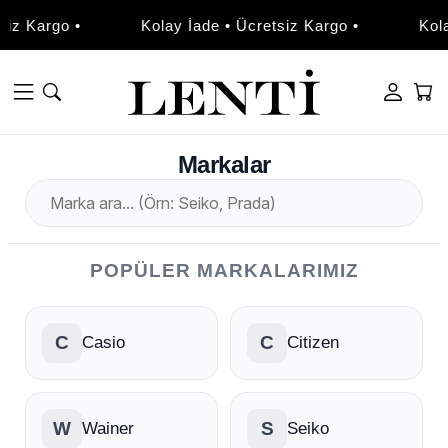
•
Kolay İade • Ücretsiz Kargo •
Kolay İade • Ü
Markalar
POPÜLER MARKALARIMIZ
C
C
Casio
Citizen
W
S
Wainer
Seiko