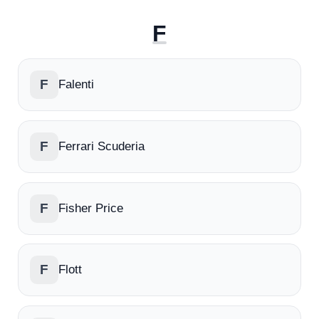
F
F
Falenti
F
Ferrari Scuderia
F
Fisher Price
F
Flott