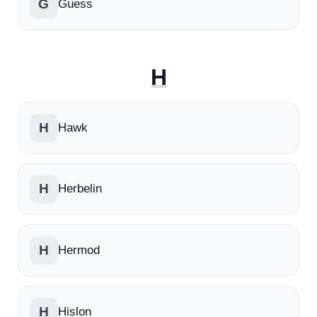
G
Guess
H
H
Hawk
H
Herbelin
H
Hermod
H
Hislon