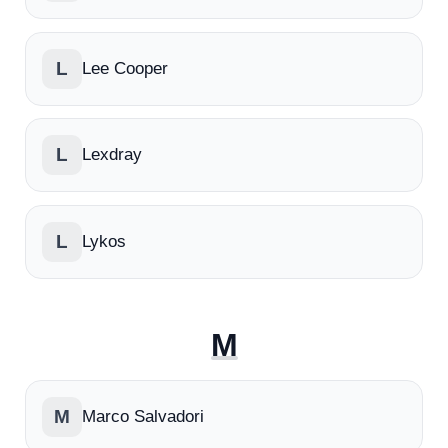
L
Lee Cooper
L
Lexdray
L
Lykos
M
M
Marco Salvadori