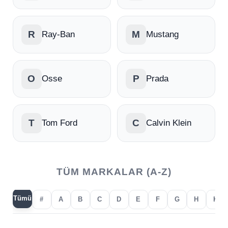
R
M
Ray-Ban
Mustang
O
P
Osse
Prada
T
C
Tom Ford
Calvin Klein
TÜM MARKALAR (A-Z)
Tümü
#
A
B
C
D
E
F
G
H
K