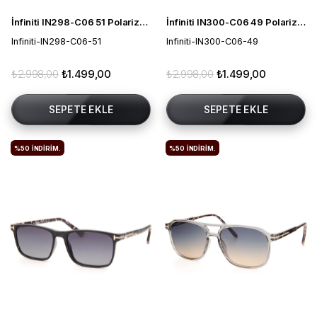
İnfiniti IN298-C06 51 Polarize Unisex Güneş Gözlüğü
İnfiniti IN300-C06 49 Polarize Unisex Güneş Gözlüğü
Infiniti-IN298-C06-51
Infiniti-IN300-C06-49
₺2.998,00
₺1.499,00
₺2.998,00
₺1.499,00
SEPETE EKLE
SEPETE EKLE
%50
İNDIRIM.
%50
İNDIRIM.