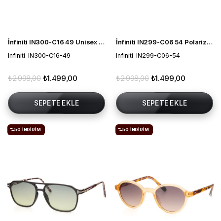
İnfiniti IN300-C16 49 Unisex Güneş Gözlüğü
İnfiniti IN299-C06 54 Polarize Unisex Güneş Gözlüğü
Infiniti-IN300-C16-49
Infiniti-IN299-C06-54
₺2.998,00
₺1.499,00
₺2.998,00
₺1.499,00
SEPETE EKLE
SEPETE EKLE
%50
İNDIRIM.
%50
İNDIRIM.