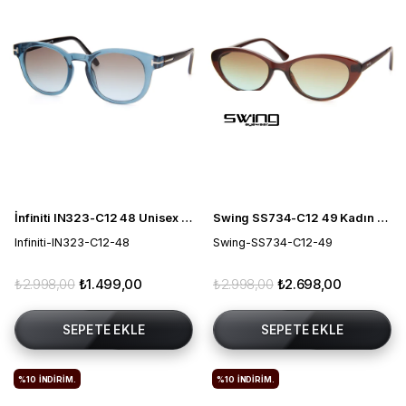
İnfiniti IN323-C12 48 Unisex Güneş Gözlüğü
Swing SS734-C12 49 Kadın Güneş Gözlüğü
Infiniti-IN323-C12-48
Swing-SS734-C12-49
₺2.998,00
₺1.499,00
₺2.998,00
₺2.698,00
SEPETE EKLE
SEPETE EKLE
%10
İNDIRIM.
%10
İNDIRIM.