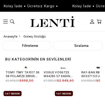
retsiz Kargo •
Kolay İade • Ücretsiz Kargo •
Anasayfa
Güneş Gözlüğü
Filtreleme
Sıralama
BU KATEGORININ EN SEVILENLERI
TOMY TİMY TA1017 36
VOGUE VO5672S
RAY-BAN RB213
58 POLARIZE ERKEK
W44/8G 57 KADIN
605371 52 UNI
GÜNEŞ GÖZLÜĞÜ
GÜNEŞ GÖZLÜĞÜ
GÜNEŞ GÖZLÜ
₺998,00
₺2.648,40
₺5.77
₺2.498,00
₺7.285,00
₺14.558,00
%67
İNDIRIM.
%67
İNDIRIM.