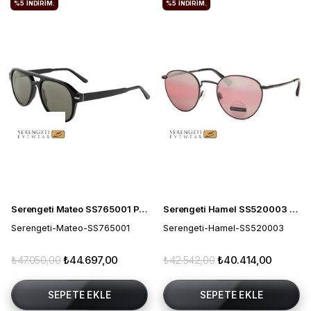
%5
İNDIRIM.
%5
İNDIRIM.
Serengeti Mateo SS765001 Polarize Erkek Güneş Gözlüğü
Serengeti Hamel SS520003 Polarize Fotokromik Unisex Güneş Gözlüğü
Serengeti-Mateo-SS765001
Serengeti-Hamel-SS520003
₺47.050,00
₺44.697,00
₺42.542,00
₺40.414,00
SEPETE EKLE
SEPETE EKLE