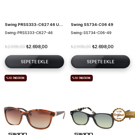
Swing PRSS333-C627 46 Unisex Güneş Gözlüğü
Swing SS734-C06 49
Swing-PRSS333-C627-46
Swing-SS734-C06-49
₺2.998,00
₺2.698,00
₺2.998,00
₺2.698,00
SEPETE EKLE
SEPETE EKLE
%10
İNDIRIM.
%10
İNDIRIM.