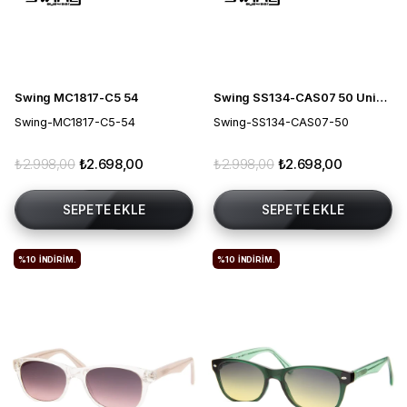
Swing MC1817-C5 54
Swing SS134-CAS07 50 Unisex Güneş Gözlüğü
Swing-MC1817-C5-54
Swing-SS134-CAS07-50
₺2.998,00
₺2.698,00
₺2.998,00
₺2.698,00
SEPETE EKLE
SEPETE EKLE
%10
İNDIRIM.
%10
İNDIRIM.