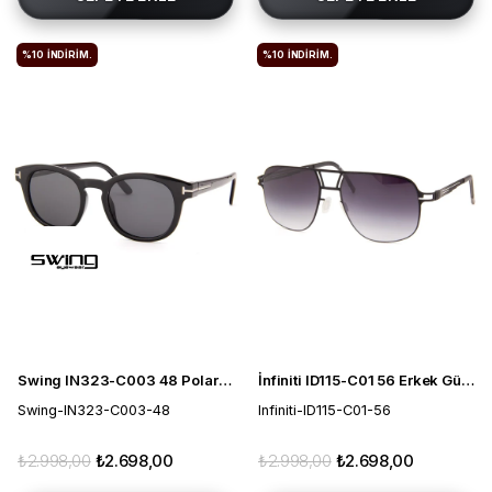
%10
İNDIRIM.
%10
İNDIRIM.
Swing IN323-C003 48 Polarize Unisex Güneş Gözlüğü
İnfiniti ID115-C01 56 Erkek Güneş Gözlüğü
Swing-IN323-C003-48
Infiniti-ID115-C01-56
₺2.998,00
₺2.698,00
₺2.998,00
₺2.698,00