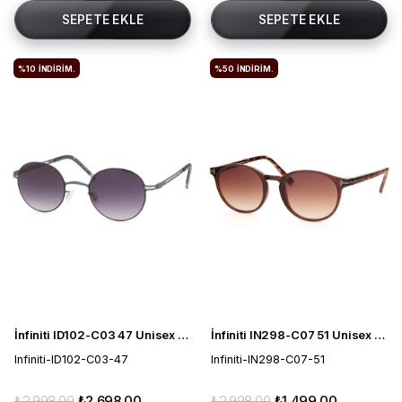
SEPETE EKLE
SEPETE EKLE
%10
İNDIRIM.
%50
İNDIRIM.
İnfiniti ID102-C03 47 Unisex Güneş Gözlüğü
İnfiniti IN298-C07 51 Unisex Güneş Gözlüğü
Infiniti-ID102-C03-47
Infiniti-IN298-C07-51
₺2.998,00
₺2.698,00
₺2.998,00
₺1.499,00