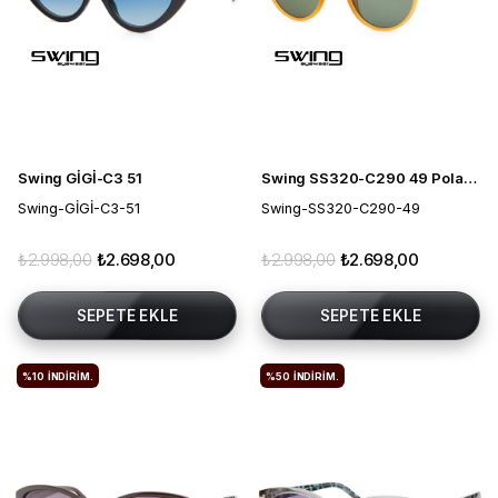
Swing GİGİ-C3 51
Swing SS320-C290 49 Polarize Unisex Güneş Gözlüğü
Swing-GİGİ-C3-51
Swing-SS320-C290-49
₺2.998,00
₺2.698,00
₺2.998,00
₺2.698,00
SEPETE EKLE
SEPETE EKLE
%10
İNDIRIM.
%50
İNDIRIM.