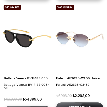
%15
İNDIRIM.
%67
İNDIRIM.
Bottega Veneta BV1418S 005 58 Kadın Güneş Gözlüğü
Falenti AE2635-C3 59 Unisex Güneş Gözlüğü
Bottega-Veneta-BV1418S-005-
Falenti-AE2635-C3-59
58
₺6.998,00
₺2.298,00
₺63.999,00
₺54.399,00