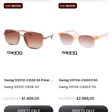
%50
İNDIRIM.
%10
İNDIRIM.
Swing SS512-C628 53 Polarize Erkek Güneş Gözlüğü
Swing SS134-CAS03 50
Swing-SS512-C628-53
Swing-SS134-CAS03-50
₺2.998,00
₺1.499,00
₺2.998,00
₺2.698,00
SEPETE EKLE
SEPETE EKLE