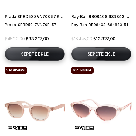
Prada SPRD50 ZVN70B 57 Kadın Güneş Gözlüğü
Ray-Ban RB0840S 684843 51 Mega Wayfarer Unisex Güneş Gözlüğü
Prada-SPRD50-ZVN70B-57
Ray-Ban-RB0840S-684843-51
₺45.112,00
₺33.312,00
₺16.475,00
₺12.327,00
SEPETE EKLE
SEPETE EKLE
%10
İNDIRIM.
%10
İNDIRIM.