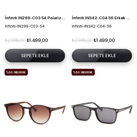
İnfiniti IN299-C03 54 Polarize Unisex Güneş Gözlüğü
İnfiniti IN342-C04 56 Erkek Güneş Gözlüğü
Infiniti-IN299-C03-54
Infiniti-IN342-C04-56
₺2.998,00
₺1.499,00
₺2.998,00
₺1.499,00
SEPETE EKLE
SEPETE EKLE
%50
İNDIRIM.
%50
İNDIRIM.