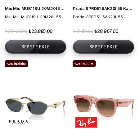
Miu Miu MUB11SU 20M20I 55 Kadın Güneş Gözlüğü
Prada SPRD51 5AK20I 55 Kadın Güneş Gözlüğü
Miu-Miu-MUB11SU-20M20I-55
Prada-SPRD51-5AK20I-55
₺37.468,00
₺23.885,00
₺45.112,00
₺28.967,00
SEPETE EKLE
SEPETE EKLE
%26
İNDIRIM.
%25
İNDIRIM.