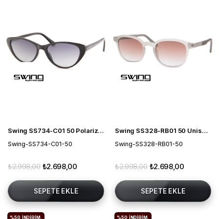
Swing SS734-C01 50 Polarize Kadın Güneş Gözlüğü
Swing SS328-RB01 50 Unisex Güneş Gözlüğü
Swing-SS734-C01-50
Swing-SS328-RB01-50
₺2.998,00
₺2.698,00
₺2.998,00
₺2.698,00
SEPETE EKLE
SEPETE EKLE
%50
İNDIRIM.
%50
İNDIRIM.