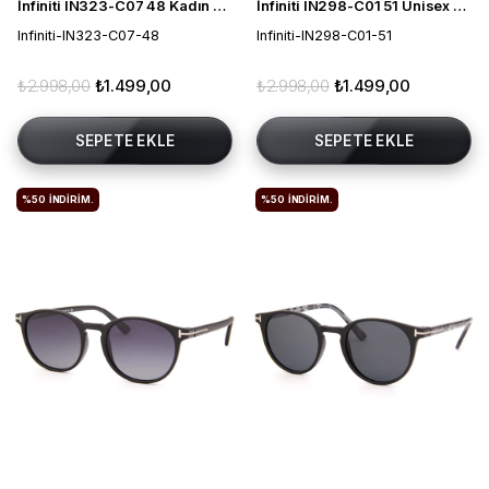
İnfiniti IN323-C07 48 Kadın Güneş Gözlüğü
İnfiniti IN298-C01 51 Unisex Güneş Gözlüğü
Infiniti-IN323-C07-48
Infiniti-IN298-C01-51
₺2.998,00
₺1.499,00
₺2.998,00
₺1.499,00
SEPETE EKLE
SEPETE EKLE
%50
İNDIRIM.
%50
İNDIRIM.