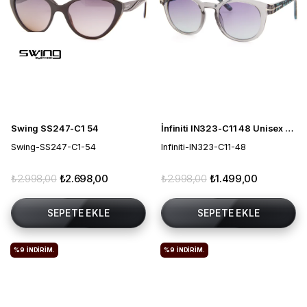
Swing SS247-C1 54
İnfiniti IN323-C11 48 Unisex Güneş Gözlüğü
Swing-SS247-C1-54
Infiniti-IN323-C11-48
₺2.998,00
₺2.698,00
₺2.998,00
₺1.499,00
SEPETE EKLE
SEPETE EKLE
%9
İNDIRIM.
%9
İNDIRIM.