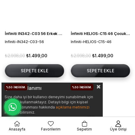
İnfiniti IN342-C03 56 Erkek Güneş Gözlüğü
İnfiniti HELIOS-C15 46 Çocuk Güneş Gözlüğü
Infiniti-IN342-C03-56
Infiniti-HELIOS-C15-46
₺2.998,00
₺1.499,00
₺2.998,00
₺1.499,00
SEPETE EKLE
SEPETE EKLE
Çerez Kullanımı
%50
İNDIRIM.
%50
İNDIRIM.
Size daha iyi bir kullanıcı deneyimi sunabilmek için
çerezler kullanmaktayız. Detaylı bilgi için kişisel
verilerin korunması hakkında
açıklama metnimizi
inceleyebilirsiniz.
Anasayfa
Favorilerim
Sepetim
Üye Girişi