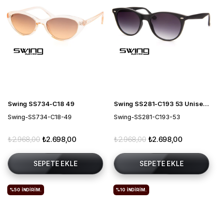
Swing SS734-C18 49
Swing SS281-C193 53 Unisex Güneş Gözlüğü
Swing-SS734-C18-49
Swing-SS281-C193-53
₺2.968,00
₺2.698,00
₺2.968,00
₺2.698,00
SEPETE EKLE
SEPETE EKLE
%50
İNDIRIM.
%10
İNDIRIM.