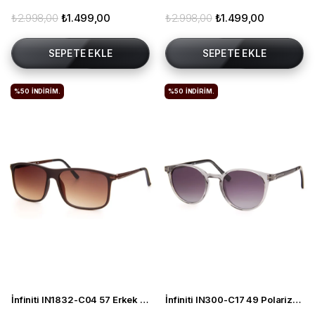
₺2.998,00
₺1.499,00
₺2.998,00
₺1.499,00
SEPETE EKLE
SEPETE EKLE
%50
İNDIRIM.
%50
İNDIRIM.
İnfiniti IN1832-C04 57 Erkek Güneş Gözlüğü
İnfiniti IN300-C17 49 Polarize Unisex Güneş Gözlüğü