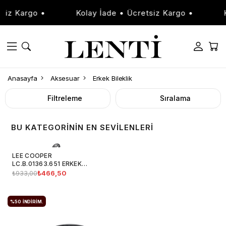
iz Kargo •
Kolay İade • Ücretsiz Kargo •
K
Anasayfa
Aksesuar
Erkek Bileklik
Filtreleme
Sıralama
BU KATEGORININ EN SEVILENLERI
LEE COOPER
LC.B.01363.651 ERKEK
BILEKLIK
₺466,50
₺933,00
%50
İNDIRIM.