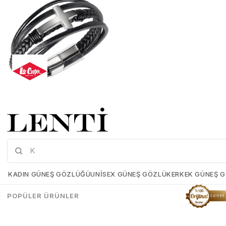
Lee Cooper LC.B.01363.651 Erkek Bileklik
Lee-Cooper-LC-B-01363-651
₺933,00
₺466,50
KADIN GÜNEŞ GÖZLÜĞÜ
UNISEX GÜNEŞ GÖZLÜK
ERKEK GÜNEŞ 
SEPETE EKLE
POPÜLER ÜRÜNLER