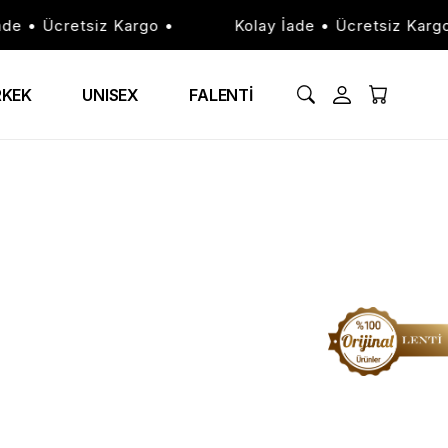
de • Ücretsiz Kargo •
Kolay İade • Ücretsiz Kargo
RKEK
UNISEX
FALENTİ