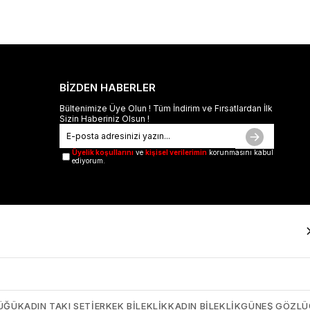
BİZDEN HABERLER
Bültenimize Üye Olun ! Tüm İndirim ve Fırsatlardan İlk
Sizin Haberiniz Olsun !
Üyelik koşullarını
ve
kişisel verilerimin
korunmasını kabul
ediyorum.
ÜĞÜ
KADIN TAKI SETI
ERKEK BILEKLIK
KADIN BILEKLIK
GÜNEŞ GÖZL