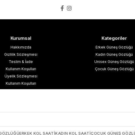
Kurumsal
Kategoriler
Hakkımızda
Erkek Güneş Gözlüğü
Gizlilik Sözleşmesi
Kadın Güneş Gözlüğü
Teslim & İade
Unisex Güneş Gözlüğü
Kullanım Koşulları
Çocuk Güneş Gözlüğü
Üyelik Sözleşmesi
Kullanım Koşulları
esafeli Satış Sözleşmesi
işisel Verilerin Korunması
İletişim
Blog
 GÖZLÜĞÜ
ERKEK KOL SAATI
KADIN KOL SAATI
ÇOCUK GÜNEŞ GÖZL