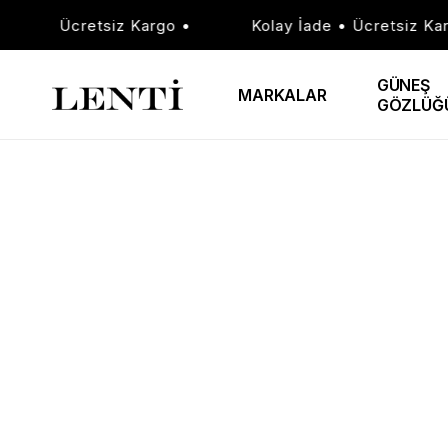
İade • Ücretsiz Kargo •
Kolay İade • Ücretsiz Kar
GÜNEŞ
MARKALAR
GÖZLÜĞ