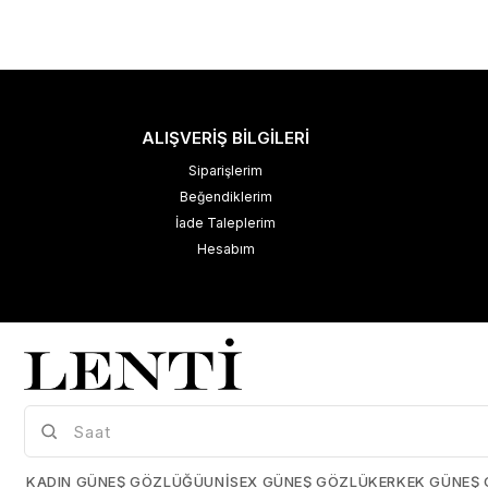
ALIŞVERİŞ BİLGİLERİ
Siparişlerim
Beğendiklerim
İade Taleplerim
Hesabım
M
K
Çerez Kullanımı
KADIN GÜNEŞ GÖZLÜĞÜ
UNISEX GÜNEŞ GÖZLÜK
ERKEK GÜNEŞ