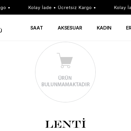
go •
Kolay İade • Ücretsiz Kargo •
Kolay İa
SAAT
AKSESUAR
KADIN
E
Ü