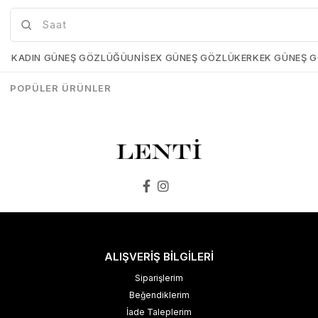
Mia Maria OF127-C2 56 Polarize Bayan Güneş Gözlüğü
Mia Maria OF126-C3 56 Polarize Bayan Güneş Gözlüğü
Mia-Maria-OF127-C2-56
Mia-Maria-OF126-C3-56
KADIN GÜNEŞ GÖZLÜĞÜ
UNISEX GÜNEŞ GÖZLÜK
ERKEK GÜNEŞ 
₺1.498,00
₺1.273,00
₺1.498,00
₺1.273,00
POPÜLER ÜRÜNLER
SEPETE EKLE
SEPETE EKLE
ALIŞVERİŞ BİLGİLERİ
Siparişlerim
Beğendiklerim
İade Taleplerim