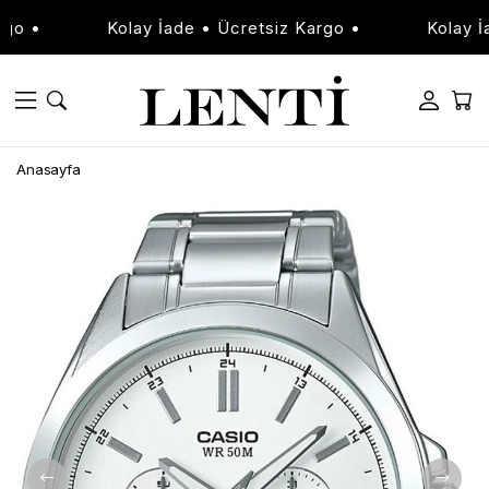
o •
Kolay İade • Ücretsiz Kargo •
Kolay İad
Anasayfa