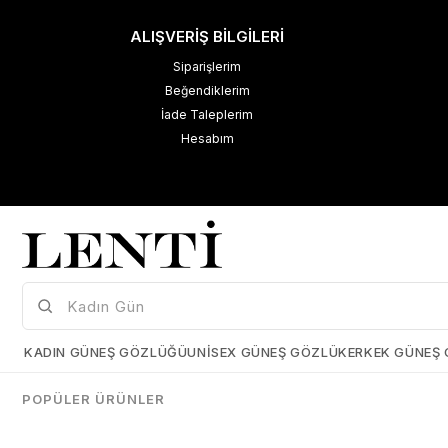
ALIŞVERİŞ BİLGİLERİ
Siparişlerim
Beğendiklerim
İade Taleplerim
Hesabım
M
K
Çerez Kullanımı
KADIN GÜNEŞ GÖZLÜĞÜ
UNISEX GÜNEŞ GÖZLÜK
ERKEK GÜNEŞ
Size daha iyi bir kullanıcı deneyimi sunabilmek için çerezler
kullanmaktayız. Detaylı bilgi için kişisel verilerin korunması hakkında
POPÜLER ÜRÜNLER
açıklama metnimizi
inceleyebilirsiniz.