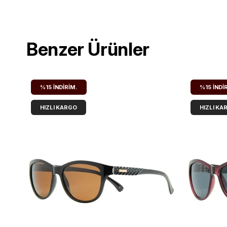
Benzer Ürünler
%15
İNDIRIM.
%15
İNDI
HIZLI KARGO
HIZLI KA