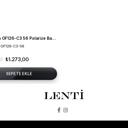
Mia Maria OF126-C3 56 Polarize Bayan Güneş Gözlüğü
-OF126-C3-56
00
₺1.273,00
SEPETE EKLE