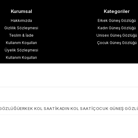
Kurumsal
Kategoriler
Hakkımızda
Erkek Güneş Gözlüğü
Gizlilik Sözleşmesi
Kadın Güneş Gözlüğü
Teslim & İade
Unisex Güneş Gözlüğü
Kullanım Koşulları
Çocuk Güneş Gözlüğü
Üyelik Sözleşmesi
Kullanım Koşulları
esafeli Satış Sözleşmesi
işisel Verilerin Korunması
İletişim
Blog
 GÖZLÜĞÜ
ERKEK KOL SAATI
KADIN KOL SAATI
ÇOCUK GÜNEŞ GÖZL