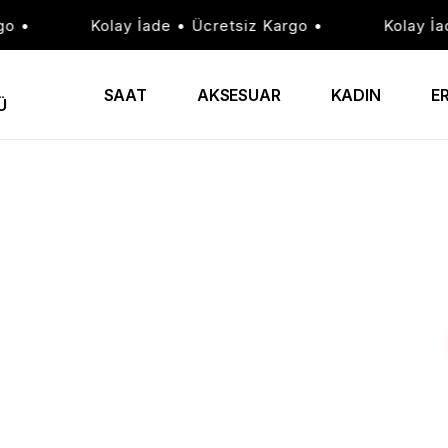
•
Kolay İade • Ücretsiz Kargo •
Kolay İade 
SAAT
AKSESUAR
KADIN
E
Ü