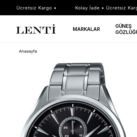
de • Ücretsiz Kargo •
Kolay İade • Ücretsiz Kargo 
GÜNEŞ
MARKALAR
GÖZLÜĞ
Anasayfa