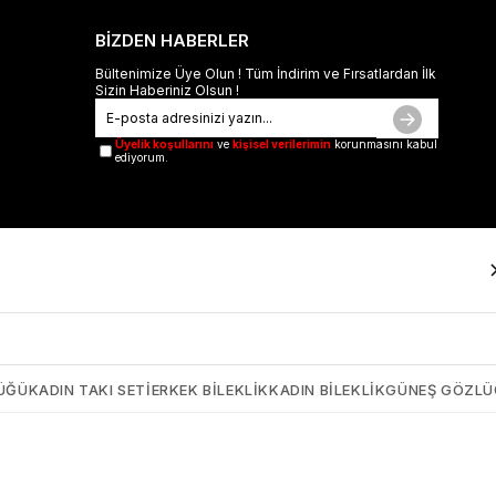
BİZDEN HABERLER
Bültenimize Üye Olun ! Tüm İndirim ve Fırsatlardan İlk
Sizin Haberiniz Olsun !
Üyelik koşullarını
ve
kişisel verilerimin
korunmasını kabul
ediyorum.
ÜĞÜ
KADIN TAKI SETI
ERKEK BILEKLIK
KADIN BILEKLIK
GÜNEŞ GÖZL