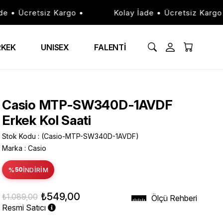
• Ücretsiz Kargo •
Kolay İade • Ücretsiz Kargo •
RKEK
UNISEX
FALENTİ
Casio MTP-SW340D-1AVDF
Erkek Kol Saati
Stok Kodu
(Casio-MTP-SW340D-1AVDF)
Marka
:
Casio
%
50
İNDIRIM
₺549,00
₺1.089,00
Ölçü Rehberi
Resmi Satıcı