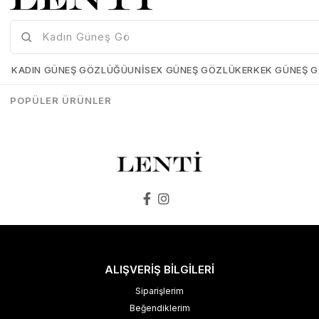
Mia Maria OF127-C2 56 Polarize Bayan Güneş Gözlüğü
Mia Maria OF126-C3 56 Polarize Bayan Güneş Gözlüğü
Mia-Maria-OF127-C2-56
Mia-Maria-OF126-C3-56
KADIN GÜNEŞ GÖZLÜĞÜ
UNISEX GÜNEŞ GÖZLÜK
ERKEK GÜNEŞ 
₺1.498,00
₺1.273,00
₺1.498,00
₺1.273,00
POPÜLER ÜRÜNLER
SEPETE EKLE
SEPETE EKLE
ALIŞVERİŞ BİLGİLERİ
Siparişlerim
Beğendiklerim