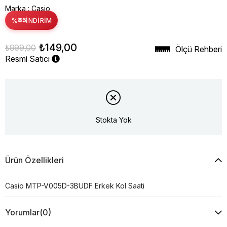
Marka
:
Casio
%
85
İNDIRIM
₺149,00
₺999,00
Ölçü Rehberi
Resmi Satıcı
Stokta Yok
Ürün Özellikleri
Casio MTP-V005D-3BUDF Erkek Kol Saati
Yorumlar
(0)