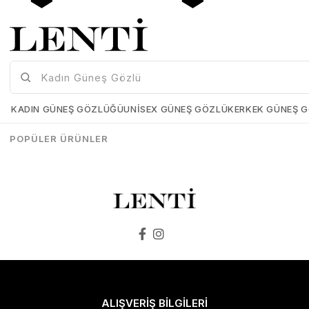
Mia Maria OF127-C2 56 Polarize Bayan Güneş Gözlüğü
Mia Maria OF126-C3 56 Polarize Bayan Güneş Gözlüğü
Mia-Maria-OF127-C2-56
Mia-Maria-OF126-C3-56
KADIN GÜNEŞ GÖZLÜĞÜ
UNISEX GÜNEŞ GÖZLÜK
ERKEK GÜNEŞ 
₺1.498,00
₺1.273,00
₺1.498,00
₺1.273,00
POPÜLER ÜRÜNLER
SEPETE EKLE
SEPETE EKLE
ALIŞVERİŞ BİLGİLERİ