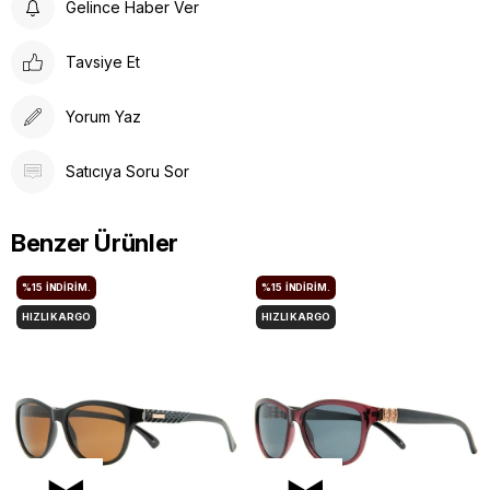
Gelince Haber Ver
Tavsiye Et
Yorum Yaz
Satıcıya Soru Sor
Benzer Ürünler
%15
İNDIRIM.
%15
İNDIRIM.
HIZLI KARGO
HIZLI KARGO