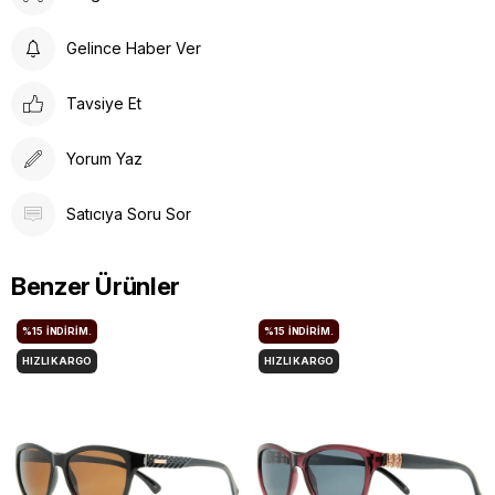
Gelince Haber Ver
Tavsiye Et
Yorum Yaz
Satıcıya Soru Sor
Benzer Ürünler
%15
İNDIRIM.
%15
İNDIRIM.
HIZLI KARGO
HIZLI KARGO