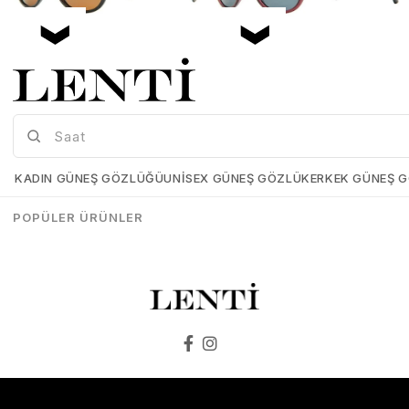
Mia Maria OF127-C2 56 Polarize Bayan Güneş Gözlüğü
Mia Maria OF126-C3 56 Polarize Bayan Güneş Gözlüğü
Mia-Maria-OF127-C2-56
Mia-Maria-OF126-C3-56
KADIN GÜNEŞ GÖZLÜĞÜ
UNISEX GÜNEŞ GÖZLÜK
ERKEK GÜNEŞ 
₺1.498,00
₺1.273,00
₺1.498,00
₺1.273,00
POPÜLER ÜRÜNLER
SEPETE EKLE
SEPETE EKLE