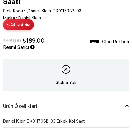
Saati
Stok Kodu
(Daniel-Klein-DK011798B-03)
Marka
:
Daniel Klein
%
49
İNDIRIM
₺189,00
₺369,00
Ölçü Rehberi
Resmi Satıcı
Stokta Yok
Ürün Özellikleri
Daniel Klein DK011798B-03 Erkek Kol Saati