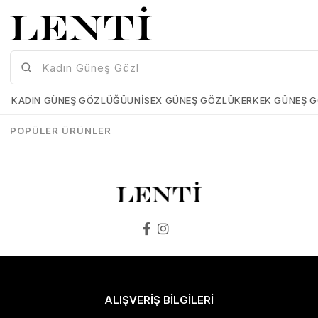
Mia Maria OF127-C2 56 Polarize Bayan Güneş Gözlüğü
Mia Maria OF126-C3 56 Polarize Bayan Güneş Gözlüğü
Mia-Maria-OF127-C2-56
Mia-Maria-OF126-C3-56
KADIN GÜNEŞ GÖZLÜĞÜ
UNISEX GÜNEŞ GÖZLÜK
ERKEK GÜNEŞ 
₺1.498,00
₺1.273,00
₺1.498,00
₺1.273,00
POPÜLER ÜRÜNLER
SEPETE EKLE
SEPETE EKLE
ALIŞVERİŞ BİLGİLERİ