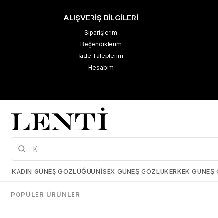
ALIŞVERİŞ BİLGİLERİ
Siparişlerim
Beğendiklerim
İade Taleplerim
Hesabım
M
K
Çerez Kullanımı
KADIN GÜNEŞ GÖZLÜĞÜ
UNISEX GÜNEŞ GÖZLÜK
ERKEK GÜNEŞ
Size daha iyi bir kullanıcı deneyimi sunabilmek için çerezler
kullanmaktayız. Detaylı bilgi için kişisel verilerin korunması hakkında
POPÜLER ÜRÜNLER
açıklama metnimizi
inceleyebilirsiniz.