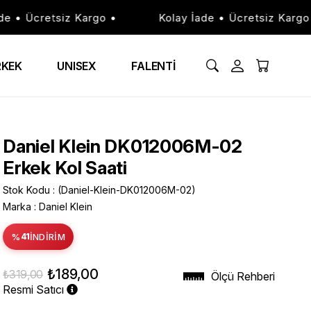
• Ücretsiz Kargo •
Kolay İade • Ücretsiz Kargo •
RKEK
UNISEX
FALENTİ
Daniel Klein DK012006M-02
Erkek Kol Saati
Stok Kodu
(Daniel-Klein-DK012006M-02)
Marka
:
Daniel Klein
%
41
İNDIRIM
₺189,00
₺319,00
Ölçü Rehberi
Resmi Satıcı