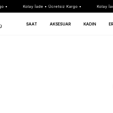
•
Kolay İade • Ücretsiz Kargo •
Kolay İade 
SAAT
AKSESUAR
KADIN
E
Ü