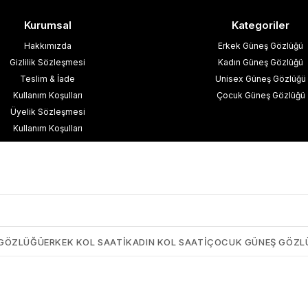
Kurumsal
Kategoriler
Hakkımızda
Erkek Güneş Gözlüğü
Gizlilik Sözleşmesi
Kadın Güneş Gözlüğü
Teslim & İade
Unisex Güneş Gözlüğü
Kullanım Koşulları
Çocuk Güneş Gözlüğü
Üyelik Sözleşmesi
Kullanım Koşulları
esafeli Satış Sözleşmesi
işisel Verilerin Korunması
İletişim
Blog
 GÖZLÜĞÜ
ERKEK KOL SAATI
KADIN KOL SAATI
ÇOCUK GÜNEŞ GÖZL