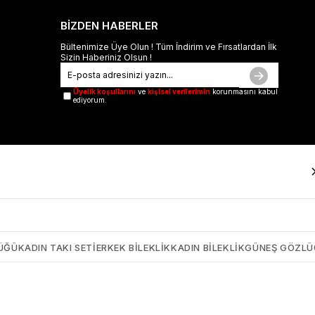
BİZDEN HABERLER
Bültenimize Üye Olun ! Tüm İndirim ve Fırsatlardan İlk
Sizin Haberiniz Olsun !
Üyelik koşullarını
ve
kişisel verilerimin
korunmasını kabul
ediyorum.
ÜĞÜ
KADIN TAKI SETI
ERKEK BILEKLIK
KADIN BILEKLIK
GÜNEŞ GÖZL