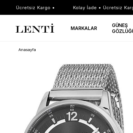
e • Ücretsiz Kargo •
Kolay İade • Ücretsiz Kargo 
GÜNEŞ
MARKALAR
GÖZLÜĞ
Anasayfa