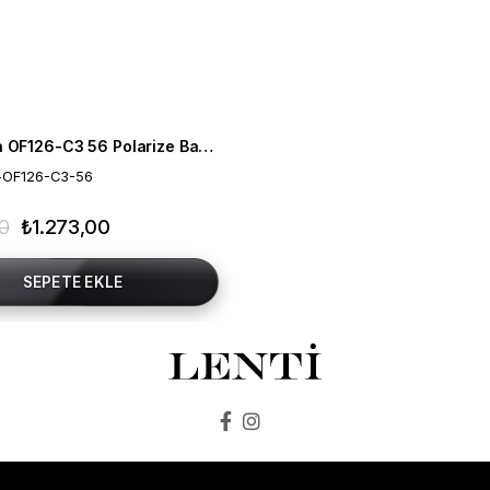
Mia Maria OF126-C3 56 Polarize Bayan Güneş Gözlüğü
-OF126-C3-56
00
₺1.273,00
SEPETE EKLE