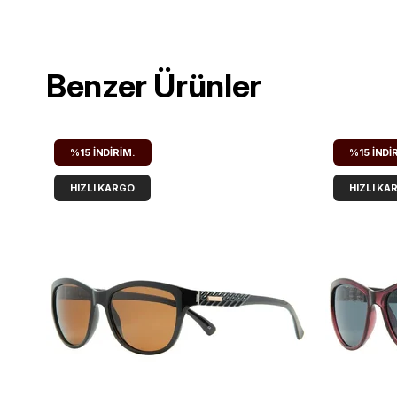
Benzer Ürünler
%15
İNDIRIM.
%15
İNDI
HIZLI KARGO
HIZLI KA