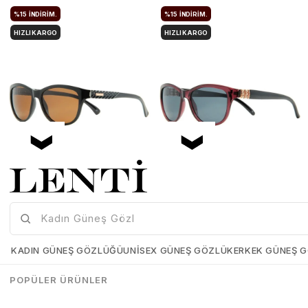
%15
İNDIRIM.
%15
İNDIRIM.
HIZLI KARGO
HIZLI KARGO
Mia Maria OF127-C2 56 Polarize Bayan Güneş Gözlüğü
Mia Maria OF126-C3 56 Polarize Bayan Güneş Gözlüğü
Mia-Maria-OF127-C2-56
Mia-Maria-OF126-C3-56
KADIN GÜNEŞ GÖZLÜĞÜ
UNISEX GÜNEŞ GÖZLÜK
ERKEK GÜNEŞ 
₺1.498,00
₺1.273,00
₺1.498,00
₺1.273,00
POPÜLER ÜRÜNLER
SEPETE EKLE
SEPETE EKLE