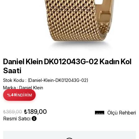
Daniel Klein DK012043G-02 Kadın Kol
Saati
Stok Kodu
(Daniel-Klein-DK012043G-02)
Marka
:
Daniel Klein
%
49
İNDIRIM
₺189,00
₺369,00
Ölçü Rehberi
Resmi Satıcı