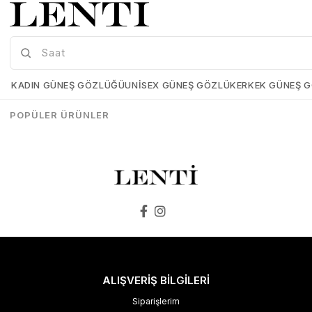
Mia Maria OF127-C2 56 Polarize Bayan Güneş Gözlüğü
Mia Maria OF126-C3 56 Polarize Bayan Güneş Gözlüğü
Mia-Maria-OF127-C2-56
Mia-Maria-OF126-C3-56
KADIN GÜNEŞ GÖZLÜĞÜ
UNISEX GÜNEŞ GÖZLÜK
ERKEK GÜNEŞ 
₺1.498,00
₺1.273,00
₺1.498,00
₺1.273,00
POPÜLER ÜRÜNLER
SEPETE EKLE
SEPETE EKLE
ALIŞVERİŞ BİLGİLERİ
Siparişlerim