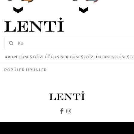
Mia Maria OF127-C2 56 Polarize Bayan Güneş Gözlüğü
Mia Maria OF126-C3 56 Polarize Bayan Güneş Gözlüğü
Mia-Maria-OF127-C2-56
Mia-Maria-OF126-C3-56
KADIN GÜNEŞ GÖZLÜĞÜ
UNISEX GÜNEŞ GÖZLÜK
ERKEK GÜNEŞ 
₺1.498,00
₺1.273,00
₺1.498,00
₺1.273,00
POPÜLER ÜRÜNLER
SEPETE EKLE
SEPETE EKLE