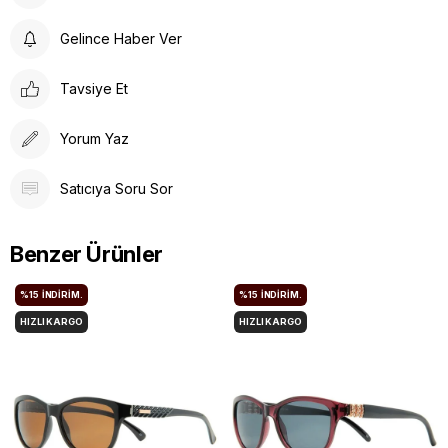
Gelince Haber Ver
Tavsiye Et
Yorum Yaz
Satıcıya Soru Sor
Benzer Ürünler
%15
İNDIRIM.
%15
İNDIRIM.
HIZLI KARGO
HIZLI KARGO