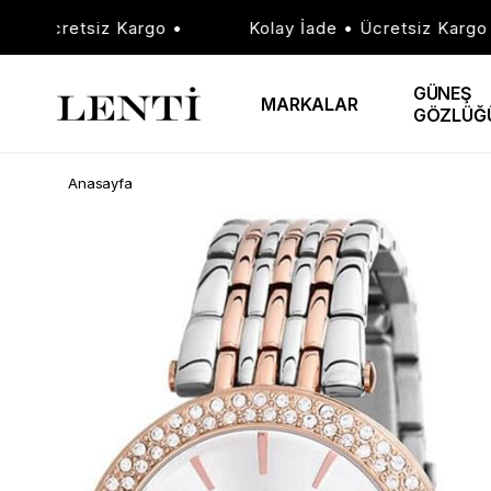
• Ücretsiz Kargo •
Kolay İade • Ücretsiz Kargo •
GÜNEŞ
MARKALAR
GÖZLÜĞ
Anasayfa