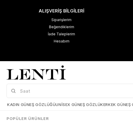
ALIŞVERİŞ BİLGİLERİ
Siparişlerim
Beğendiklerim
İade Taleplerim
Hesabım
M
K
Çerez Kullanımı
KADIN GÜNEŞ GÖZLÜĞÜ
UNISEX GÜNEŞ GÖZLÜK
ERKEK GÜNEŞ
Size daha iyi bir kullanıcı deneyimi sunabilmek için çerezler
kullanmaktayız. Detaylı bilgi için kişisel verilerin korunması hakkında
POPÜLER ÜRÜNLER
açıklama metnimizi
inceleyebilirsiniz.