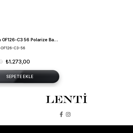
Mia Maria OF126-C3 56 Polarize Bayan Güneş Gözlüğü
-OF126-C3-56
00
₺1.273,00
SEPETE EKLE