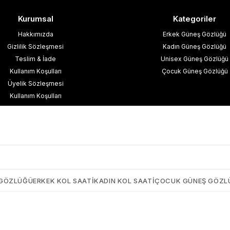
Kurumsal
Kategoriler
Hakkımızda
Erkek Güneş Gözlüğü
Gizlilik Sözleşmesi
Kadın Güneş Gözlüğü
Teslim & İade
Unisex Güneş Gözlüğü
Kullanım Koşulları
Çocuk Güneş Gözlüğü
Üyelik Sözleşmesi
Kullanım Koşulları
esafeli Satış Sözleşmesi
işisel Verilerin Korunması
İletişim
Blog
 GÖZLÜĞÜ
ERKEK KOL SAATI
KADIN KOL SAATI
ÇOCUK GÜNEŞ GÖZL