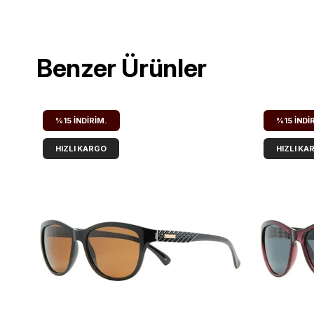
Benzer Ürünler
%15
İNDIRIM.
%15
İNDI
HIZLI KARGO
HIZLI KA