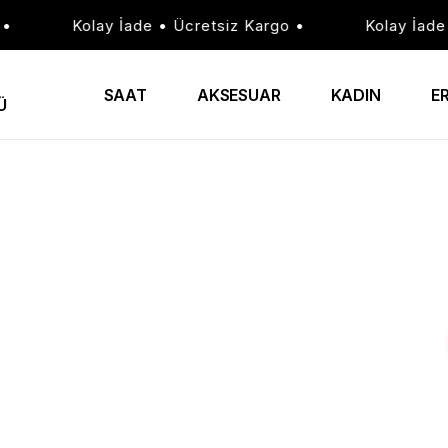
Kolay İade • Ücretsiz Kargo •
Kolay İade • 
SAAT
AKSESUAR
KADIN
E
Ü