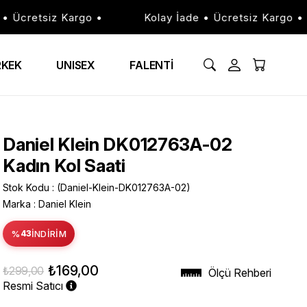
Ücretsiz Kargo •
Kolay İade • Ücretsiz Kargo •
RKEK
UNISEX
FALENTİ
Daniel Klein DK012763A-02
Kadın Kol Saati
Stok Kodu
(Daniel-Klein-DK012763A-02)
Marka
:
Daniel Klein
%
43
İNDIRIM
₺169,00
₺299,00
Ölçü Rehberi
Resmi Satıcı