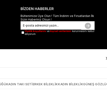
BİZDEN HABERLER
Bültenimize Üye Olun ! Tüm İndirim ve Fırsatlardan İlk
Sizin Haberiniz Olsun !
Üyelik koşullarını
ve
kişisel verilerimin
korunmasını kabul
ediyorum.
ÜĞÜ
KADIN TAKI SETI
ERKEK BILEKLIK
KADIN BILEKLIK
GÜNEŞ GÖZL