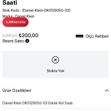
Saati
Stok Kodu
(Daniel-Klein-DK012905G-03)
Marka
:
Daniel Klein
%
49
İNDIRIM
₺200,00
₺395,00
Ölçü Rehberi
Resmi Satıcı
Stokta Yok
Ürün Özellikleri
Daniel Klein DK012905G-03 Erkek Kol Saati