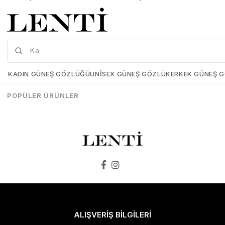
Mia Maria OF127-C2 56 Polarize Bayan Güneş Gözlüğü
Mia Maria OF126-C3 56 Polarize Bayan Güneş Gözlüğü
Mia-Maria-OF127-C2-56
Mia-Maria-OF126-C3-56
KADIN GÜNEŞ GÖZLÜĞÜ
UNISEX GÜNEŞ GÖZLÜK
ERKEK GÜNEŞ 
₺1.498,00
₺1.273,00
₺1.498,00
₺1.273,00
POPÜLER ÜRÜNLER
SEPETE EKLE
SEPETE EKLE
ALIŞVERİŞ BİLGİLERİ