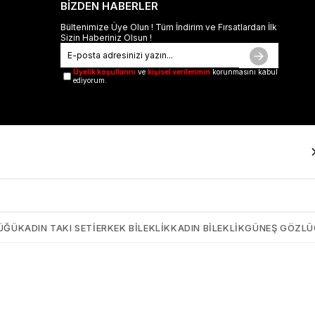
BİZDEN HABERLER
Bültenimize Üye Olun ! Tüm İndirim ve Fırsatlardan İlk
Sizin Haberiniz Olsun !
Üyelik koşullarını
ve
kişisel verilerimin
korunmasını kabul
ediyorum.
ÜĞÜ
KADIN TAKI SETI
ERKEK BILEKLIK
KADIN BILEKLIK
GÜNEŞ GÖZL