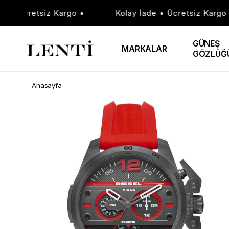
• Ücretsiz Kargo •
Kolay İade • Ücretsiz Kargo •
GÜNEŞ
MARKALAR
GÖZLÜĞ
Anasayfa