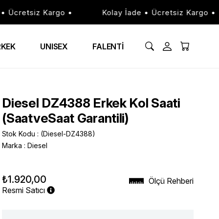
Ücretsiz Kargo •
Kolay İade • Ücretsiz Kargo •
RKEK
UNISEX
FALENTİ
Diesel DZ4388 Erkek Kol Saati
(SaatveSaat Garantili)
Stok Kodu
(Diesel-DZ4388)
Marka
:
Diesel
₺1.920,00
Ölçü Rehberi
Resmi Satıcı