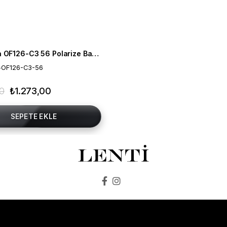
Mia Maria OF126-C3 56 Polarize Bayan Güneş Gözlüğü
-OF126-C3-56
00
₺1.273,00
SEPETE EKLE