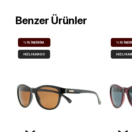
Benzer Ürünler
%15
İNDIRIM.
%15
İNDI
HIZLI KARGO
HIZLI KA