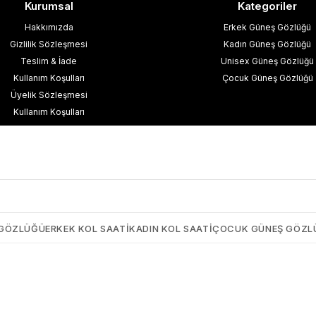
Kurumsal
Kategoriler
Hakkımızda
Erkek Güneş Gözlüğü
Gizlilik Sözleşmesi
Kadın Güneş Gözlüğü
Teslim & İade
Unisex Güneş Gözlüğü
Kullanım Koşulları
Çocuk Güneş Gözlüğü
Üyelik Sözleşmesi
Kullanım Koşulları
esafeli Satış Sözleşmesi
işisel Verilerin Korunması
İletişim
Blog
 GÖZLÜĞÜ
ERKEK KOL SAATI
KADIN KOL SAATI
ÇOCUK GÜNEŞ GÖZL