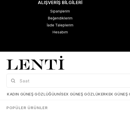
ALIŞVERİŞ BİLGİLERİ
Siparişlerim
Beğendiklerim
İade Taleplerim
Hesabım
M
K
Çerez Kullanımı
KADIN GÜNEŞ GÖZLÜĞÜ
UNISEX GÜNEŞ GÖZLÜK
ERKEK GÜNEŞ
Size daha iyi bir kullanıcı deneyimi sunabilmek için çerezler
kullanmaktayız. Detaylı bilgi için kişisel verilerin korunması hakkında
POPÜLER ÜRÜNLER
açıklama metnimizi
inceleyebilirsiniz.