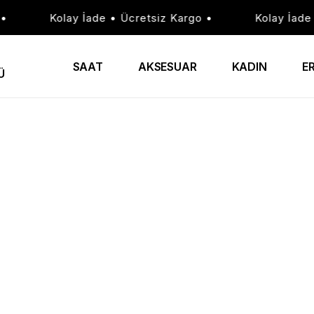
Kolay İade • Ücretsiz Kargo •
Kolay İade • 
SAAT
AKSESUAR
KADIN
E
Ü