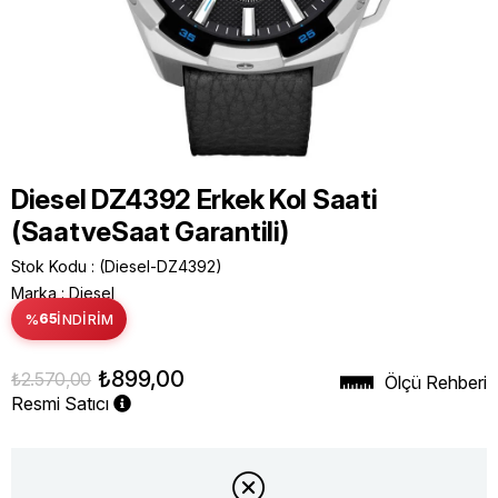
Diesel DZ4392 Erkek Kol Saati
(SaatveSaat Garantili)
Stok Kodu
(Diesel-DZ4392)
Marka
:
Diesel
%
65
İNDIRIM
₺899,00
₺2.570,00
Ölçü Rehberi
Resmi Satıcı