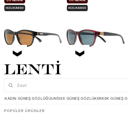
%15
İNDIRIM.
%15
İNDIRIM.
HIZLI KARGO
HIZLI KARGO
Mia Maria OF127-C2 56 Polarize Bayan Güneş Gözlüğü
Mia Maria OF126-C3 56 Polarize Bayan Güneş Gözlüğü
Mia-Maria-OF127-C2-56
Mia-Maria-OF126-C3-56
KADIN GÜNEŞ GÖZLÜĞÜ
UNISEX GÜNEŞ GÖZLÜK
ERKEK GÜNEŞ 
₺1.498,00
₺1.273,00
₺1.498,00
₺1.273,00
POPÜLER ÜRÜNLER
SEPETE EKLE
SEPETE EKLE