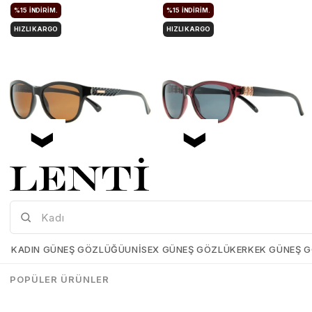
%15
İNDIRIM.
%15
İNDIRIM.
HIZLI KARGO
HIZLI KARGO
Mia Maria OF127-C2 56 Polarize Bayan Güneş Gözlüğü
Mia Maria OF126-C3 56 Polarize Bayan Güneş Gözlüğü
Mia-Maria-OF127-C2-56
Mia-Maria-OF126-C3-56
KADIN GÜNEŞ GÖZLÜĞÜ
UNISEX GÜNEŞ GÖZLÜK
ERKEK GÜNEŞ 
₺1.498,00
₺1.273,00
₺1.498,00
₺1.273,00
POPÜLER ÜRÜNLER
SEPETE EKLE
SEPETE EKLE