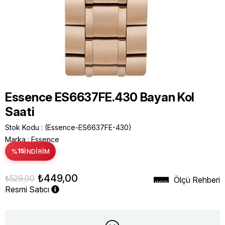
Essence ES6637FE.430 Bayan Kol
Saati
Stok Kodu
(Essence-ES6637FE-430)
Marka
:
Essence
%
15
İNDIRIM
₺449,00
₺529,00
Ölçü Rehberi
Resmi Satıcı