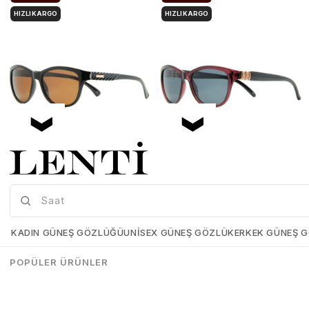
HIZLI KARGO
HIZLI KARGO
Mia Maria OF127-C2 56 Polarize Bayan Güneş Gözlüğü
Mia Maria OF126-C3 56 Polarize Bayan Güneş Gözlüğü
Mia-Maria-OF127-C2-56
Mia-Maria-OF126-C3-56
KADIN GÜNEŞ GÖZLÜĞÜ
UNISEX GÜNEŞ GÖZLÜK
ERKEK GÜNEŞ 
₺1.498,00
₺1.273,00
₺1.498,00
₺1.273,00
POPÜLER ÜRÜNLER
SEPETE EKLE
SEPETE EKLE