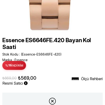
Essence ES6646FE.420 Bayan Kol
Saati
Stok Kodu
(Essence-ES6646FE-420)
Marka
:
Essence
%
15
İNDIRIM
₺569,00
₺669,00
Ölçü Rehberi
Resmi Satıcı