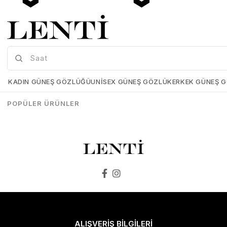
Mia Maria OF127-C2 56 Polarize Bayan Güneş Gözlüğü
Mia Maria OF126-C3 56 Polarize Bayan Güneş Gözlüğü
Mia-Maria-OF127-C2-56
Mia-Maria-OF126-C3-56
KADIN GÜNEŞ GÖZLÜĞÜ
UNISEX GÜNEŞ GÖZLÜK
ERKEK GÜNEŞ 
₺1.498,00
₺1.273,00
₺1.498,00
₺1.273,00
POPÜLER ÜRÜNLER
SEPETE EKLE
SEPETE EKLE
ALIŞVERİŞ BİLGİLERİ