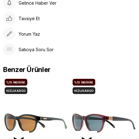
Gelince Haber Ver
Tavsiye Et
Yorum Yaz
Satıcıya Soru Sor
Benzer Ürünler
%15
İNDIRIM.
%15
İNDIRIM.
HIZLI KARGO
HIZLI KARGO