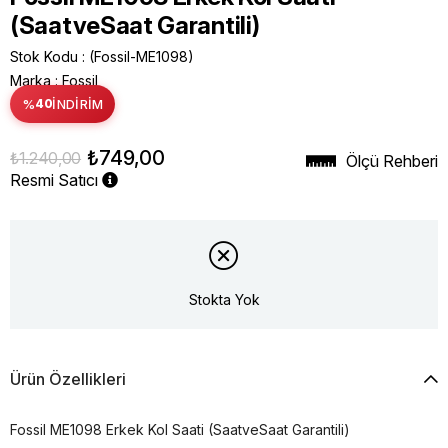
(SaatveSaat Garantili)
Stok Kodu
(Fossil-ME1098)
Marka
:
Fossil
%
40
İNDIRIM
₺749,00
₺1.240,00
Ölçü Rehberi
Resmi Satıcı
Stokta Yok
Ürün Özellikleri
Fossil ME1098 Erkek Kol Saati (SaatveSaat Garantili)