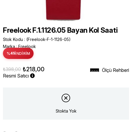
Freelook F.1.1126.05 Bayan Kol Saati
Stok Kodu
(Freelook-F-1-1126-05)
Marka
:
Freelook
%
45
İNDIRIM
₺218,00
₺398,00
Ölçü Rehberi
Resmi Satıcı
Stokta Yok