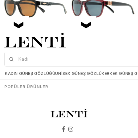
Mia Maria OF127-C2 56 Polarize Bayan Güneş Gözlüğü
Mia Maria OF126-C3 56 Polarize Bayan Güneş Gözlüğü
Mia-Maria-OF127-C2-56
Mia-Maria-OF126-C3-56
KADIN GÜNEŞ GÖZLÜĞÜ
UNISEX GÜNEŞ GÖZLÜK
ERKEK GÜNEŞ 
₺1.498,00
₺1.273,00
₺1.498,00
₺1.273,00
POPÜLER ÜRÜNLER
SEPETE EKLE
SEPETE EKLE