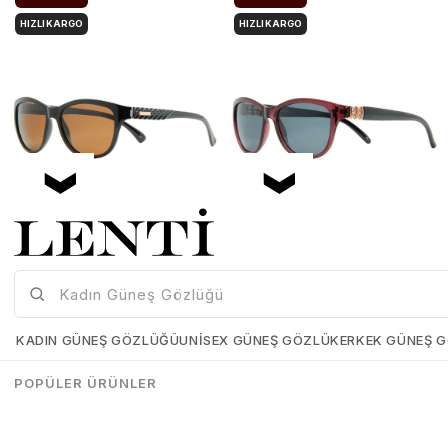
HIZLI KARGO
HIZLI KARGO
Mia Maria OF127-C2 56 Polarize Bayan Güneş Gözlüğü
Mia Maria OF126-C3 56 Polarize Bayan Güneş Gözlüğü
Mia-Maria-OF127-C2-56
Mia-Maria-OF126-C3-56
KADIN GÜNEŞ GÖZLÜĞÜ
UNISEX GÜNEŞ GÖZLÜK
ERKEK GÜNEŞ 
₺1.498,00
₺1.273,00
₺1.498,00
₺1.273,00
POPÜLER ÜRÜNLER
SEPETE EKLE
SEPETE EKLE