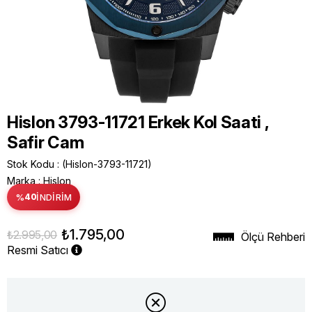
Hislon 3793-11721 Erkek Kol Saati ,
Safir Cam
Stok Kodu
(Hislon-3793-11721)
Marka
:
Hislon
%
40
İNDIRIM
₺1.795,00
₺2.995,00
Ölçü Rehberi
Resmi Satıcı