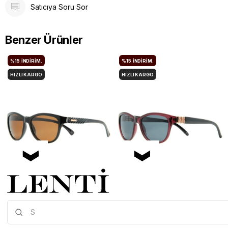
Satıcıya Soru Sor
Benzer Ürünler
%15
İNDIRIM.
%15
İNDIRIM.
HIZLI KARGO
HIZLI KARGO
Mia Maria OF127-C2 56 Polarize Bayan Güneş Gözlüğü
Mia Maria OF126-C3 56 Polarize Bayan Güneş Gözlüğü
Mia-Maria-OF127-C2-56
Mia-Maria-OF126-C3-56