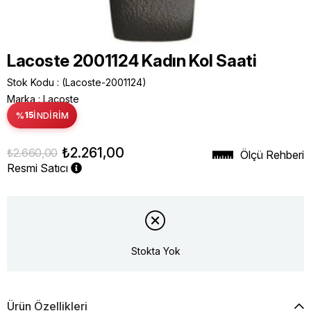
Lacoste 2001124 Kadın Kol Saati
Stok Kodu
(Lacoste-2001124)
Marka
:
Lacoste
%
15
İNDIRIM
₺2.261,00
₺2.660,00
Ölçü Rehberi
Resmi Satıcı
Stokta Yok
Ürün Özellikleri