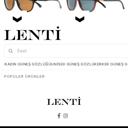
Mia Maria OF127-C2 56 Polarize Bayan Güneş Gözlüğü
Mia Maria OF126-C3 56 Polarize Bayan Güneş Gözlüğü
Mia-Maria-OF127-C2-56
Mia-Maria-OF126-C3-56
KADIN GÜNEŞ GÖZLÜĞÜ
UNISEX GÜNEŞ GÖZLÜK
ERKEK GÜNEŞ 
₺1.498,00
₺1.273,00
₺1.498,00
₺1.273,00
POPÜLER ÜRÜNLER
SEPETE EKLE
SEPETE EKLE