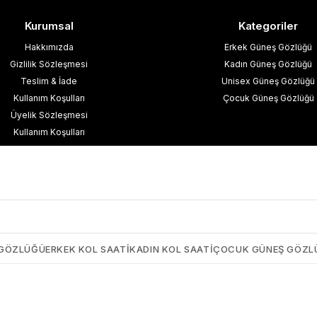
Kurumsal
Kategoriler
Hakkımızda
Erkek Güneş Gözlüğü
Gizlilik Sözleşmesi
Kadın Güneş Gözlüğü
Teslim & İade
Unisex Güneş Gözlüğü
Kullanım Koşulları
Çocuk Güneş Gözlüğü
Üyelik Sözleşmesi
Kullanım Koşulları
esafeli Satış Sözleşmesi
işisel Verilerin Korunması
İletişim
Blog
 GÖZLÜĞÜ
ERKEK KOL SAATI
KADIN KOL SAATI
ÇOCUK GÜNEŞ GÖZL