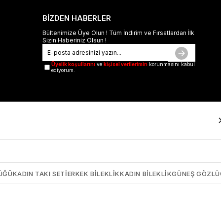
BİZDEN HABERLER
Bültenimize Üye Olun ! Tüm İndirim ve Fırsatlardan İlk
Sizin Haberiniz Olsun !
Üyelik koşullarını
ve
kişisel verilerimin
korunmasını kabul
ediyorum.
ÜĞÜ
KADIN TAKI SETI
ERKEK BILEKLIK
KADIN BILEKLIK
GÜNEŞ GÖZL