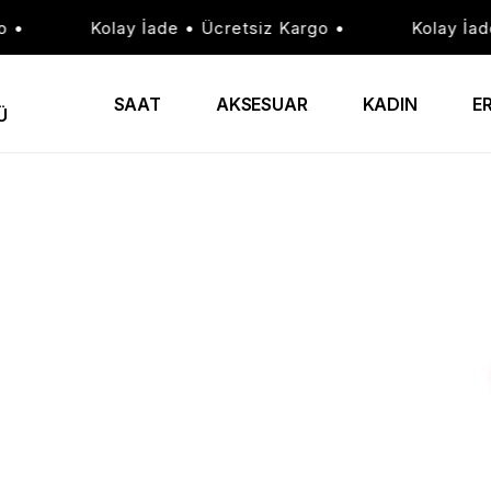
Kolay İade • Ücretsiz Kargo •
Kolay İade •
SAAT
AKSESUAR
KADIN
E
Ü