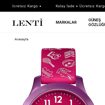
 • Ücretsiz Kargo •
Kolay İade • Ücretsiz Kargo •
GÜNEŞ
MARKALAR
GÖZLÜĞ
Anasayfa