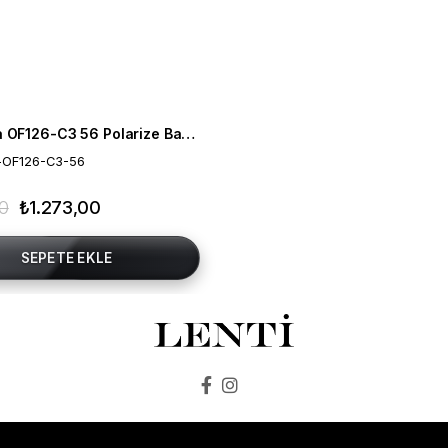
Mia Maria OF126-C3 56 Polarize Bayan Güneş Gözlüğü
-OF126-C3-56
00
₺1.273,00
SEPETE EKLE