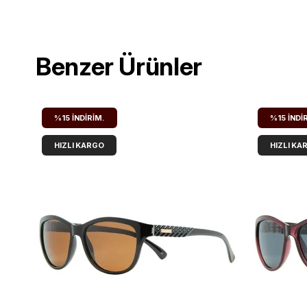
Benzer Ürünler
%15
İNDIRIM.
%15
İNDI
HIZLI KARGO
HIZLI KA