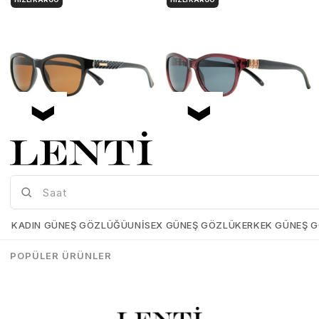
Mia Maria OF127-C2 56 Polarize Bayan Güneş Gözlüğü
Mia Maria OF126-C3 56 Polarize Bayan Güneş Gözlüğü
Mia-Maria-OF127-C2-56
Mia-Maria-OF126-C3-56
KADIN GÜNEŞ GÖZLÜĞÜ
UNISEX GÜNEŞ GÖZLÜK
ERKEK GÜNEŞ 
₺1.498,00
₺1.273,00
₺1.498,00
₺1.273,00
POPÜLER ÜRÜNLER
SEPETE EKLE
SEPETE EKLE