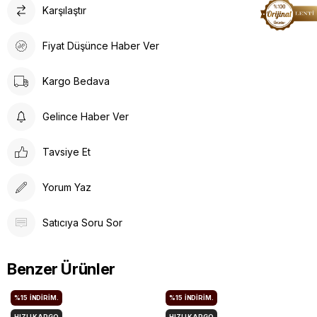
Karşılaştır
Fiyat Düşünce Haber Ver
Kargo Bedava
Gelince Haber Ver
Tavsiye Et
Yorum Yaz
Satıcıya Soru Sor
Benzer Ürünler
%15
İNDIRIM.
%15
İNDIRIM.
HIZLI KARGO
HIZLI KARGO