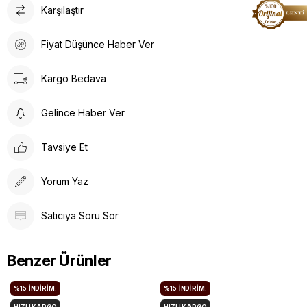
Karşılaştır
Fiyat Düşünce Haber Ver
Kargo Bedava
Gelince Haber Ver
Tavsiye Et
Yorum Yaz
Satıcıya Soru Sor
Benzer Ürünler
%15
İNDIRIM.
%15
İNDIRIM.
HIZLI KARGO
HIZLI KARGO