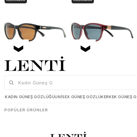
Mia Maria OF127-C2 56 Polarize Bayan Güneş Gözlüğü
Mia Maria OF126-C3 56 Polarize Bayan Güneş Gözlüğü
Mia-Maria-OF127-C2-56
Mia-Maria-OF126-C3-56
KADIN GÜNEŞ GÖZLÜĞÜ
UNISEX GÜNEŞ GÖZLÜK
ERKEK GÜNEŞ 
₺1.498,00
₺1.273,00
₺1.498,00
₺1.273,00
POPÜLER ÜRÜNLER
SEPETE EKLE
SEPETE EKLE