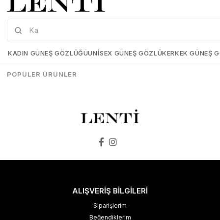
Mia Maria OF127-C2 56 Polarize Bayan Güneş Gözlüğü
Mia Maria OF126-C3 56 Polarize Bayan Güneş Gözlüğü
Mia-Maria-OF127-C2-56
Mia-Maria-OF126-C3-56
KADIN GÜNEŞ GÖZLÜĞÜ
UNISEX GÜNEŞ GÖZLÜK
ERKEK GÜNEŞ 
₺1.498,00
₺1.273,00
₺1.498,00
₺1.273,00
POPÜLER ÜRÜNLER
SEPETE EKLE
SEPETE EKLE
ALIŞVERİŞ BİLGİLERİ
Siparişlerim
Beğendiklerim