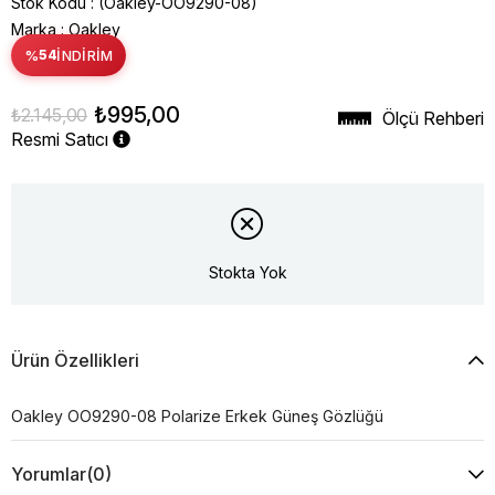
Stok Kodu
(Oakley-OO9290-08)
Marka
:
Oakley
%
54
İNDIRIM
₺995,00
₺2.145,00
Ölçü Rehberi
Resmi Satıcı
Stokta Yok
Ürün Özellikleri
Oakley OO9290-08 Polarize Erkek Güneş Gözlüğü
Yorumlar
(0)