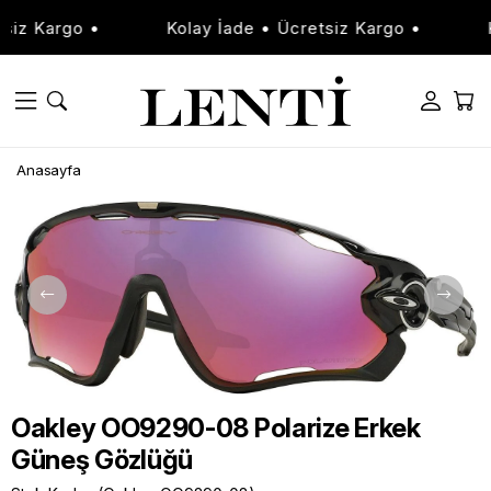
iz Kargo •
Kolay İade • Ücretsiz Kargo •
Ko
Anasayfa
Oakley OO9290-08 Polarize Erkek
Güneş Gözlüğü