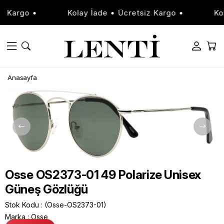
 Kargo •
Kolay İade • Ücretsiz Kargo •
Kola
Anasayfa
Osse OS2373-01 49 Polarize Unisex
Güneş Gözlüğü
Stok Kodu
(Osse-OS2373-01)
Marka
:
Osse