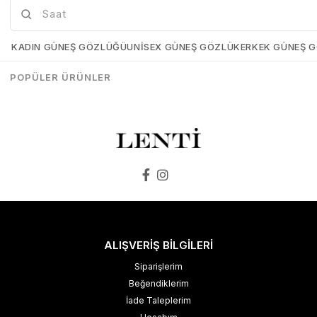
Mia Maria OF127-C2 56 Polarize Bayan Güneş Gözlüğü
Mia Maria OF126-C3 56 Polarize Bayan Güneş Gözlüğü
Mia-Maria-OF127-C2-56
Mia-Maria-OF126-C3-56
KADIN GÜNEŞ GÖZLÜĞÜ
UNISEX GÜNEŞ GÖZLÜK
ERKEK GÜNEŞ 
₺1.498,00
₺1.273,00
₺1.498,00
₺1.273,00
POPÜLER ÜRÜNLER
SEPETE EKLE
SEPETE EKLE
ALIŞVERİŞ BİLGİLERİ
Siparişlerim
Beğendiklerim
İade Taleplerim