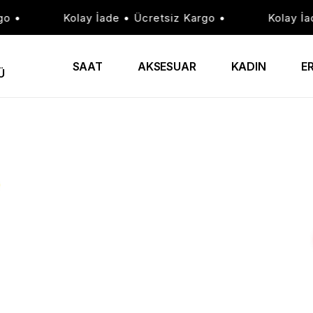
•
Kolay İade • Ücretsiz Kargo •
Kolay İade
SAAT
AKSESUAR
KADIN
E
Ü