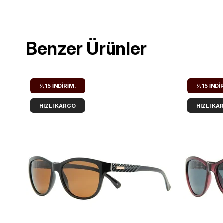
Benzer Ürünler
%15
İNDIRIM.
%15
İNDI
HIZLI KARGO
HIZLI KA