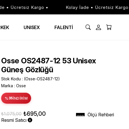
 • Ücretsiz Kargo •
Kolay İade • Ücretsiz Kargo •
RKEK
UNISEX
FALENTİ
Osse OS2487-12 53 Unisex
Güneş Gözlüğü
Stok Kodu
(Osse-OS2487-12)
Marka
:
Osse
%
35
İNDIRIM
₺695,00
₺1.075,00
Ölçü Rehberi
Resmi Satıcı