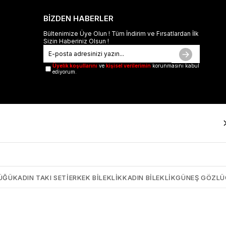
BİZDEN HABERLER
Bültenimize Üye Olun ! Tüm İndirim ve Fırsatlardan İlk
Sizin Haberiniz Olsun !
Üyelik koşullarını
ve
kişisel verilerimin
korunmasını kabul
ediyorum.
ÜĞÜ
KADIN TAKI SETI
ERKEK BILEKLIK
KADIN BILEKLIK
GÜNEŞ GÖZL