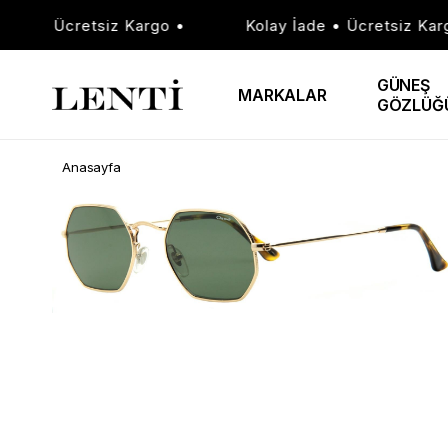
de • Ücretsiz Kargo •
Kolay İade • Ücretsiz Kargo 
GÜNEŞ
MARKALAR
GÖZLÜĞ
Anasayfa