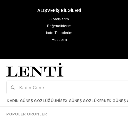
ALIŞVERİŞ BİLGİLERİ
Siparişlerim
Beğendiklerim
İade Taleplerim
Hesabım
M
K
Çerez Kullanımı
KADIN GÜNEŞ GÖZLÜĞÜ
UNISEX GÜNEŞ GÖZLÜK
ERKEK GÜNEŞ
Size daha iyi bir kullanıcı deneyimi sunabilmek için çerezler
kullanmaktayız. Detaylı bilgi için kişisel verilerin korunması hakkında
POPÜLER ÜRÜNLER
açıklama metnimizi
inceleyebilirsiniz.