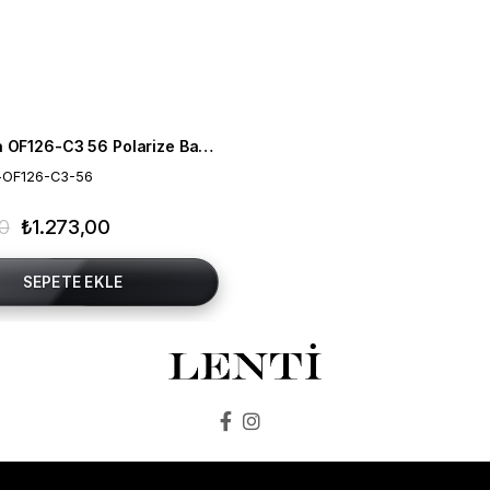
Mia Maria OF126-C3 56 Polarize Bayan Güneş Gözlüğü
-OF126-C3-56
00
₺1.273,00
SEPETE EKLE