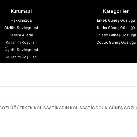
Kurumsal
Kategoriler
Hakkımızda
Erkek Güneş Gözlüğü
Gizlilik Sözleşmesi
Kadın Güneş Gözlüğü
Teslim & İade
Unisex Güneş Gözlüğü
Kullanım Koşulları
Çocuk Güneş Gözlüğü
Üyelik Sözleşmesi
Kullanım Koşulları
esafeli Satış Sözleşmesi
işisel Verilerin Korunması
İletişim
Blog
 GÖZLÜĞÜ
ERKEK KOL SAATI
KADIN KOL SAATI
ÇOCUK GÜNEŞ GÖZL