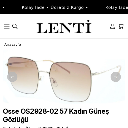
Kolay İade • Ücretsiz Kargo •
Kolay İade •
Anasayfa
Osse OS2928-02 57 Kadın Güneş
Gözlüğü