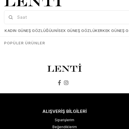
Mia Maria OF127-C2 56 Polarize Bayan Güneş Gözlüğü
Mia Maria OF126-C3 56 Polarize Bayan Güneş Gözlüğü
Mia-Maria-OF127-C2-56
Mia-Maria-OF126-C3-56
KADIN GÜNEŞ GÖZLÜĞÜ
UNISEX GÜNEŞ GÖZLÜK
ERKEK GÜNEŞ 
₺1.498,00
₺1.273,00
₺1.498,00
₺1.273,00
POPÜLER ÜRÜNLER
SEPETE EKLE
SEPETE EKLE
ALIŞVERİŞ BİLGİLERİ
Siparişlerim
Beğendiklerim