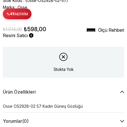
Stok Kodu
(Osse-OS2928-02-57)
Marka
:
Osse
%
41
İNDIRIM
₺598,00
₺1.014,00
Ölçü Rehberi
Resmi Satıcı
Stokta Yok
Ürün Özellikleri
Osse OS2928-02 57 Kadın Güneş Gözlüğü
Yorumlar
(0)