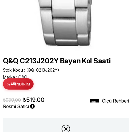
Q&Q C213J202Y Bayan Kol Saati
Stok Kodu
(QQ-C213J202Y)
Marka
:
Q&Q
%
45
İNDIRIM
₺519,00
₺939,00
Ölçü Rehberi
Resmi Satıcı