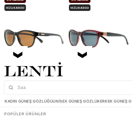
HIZLI KARGO
HIZLI KARGO
Mia Maria OF127-C2 56 Polarize Bayan Güneş Gözlüğü
Mia Maria OF126-C3 56 Polarize Bayan Güneş Gözlüğü
Mia-Maria-OF127-C2-56
Mia-Maria-OF126-C3-56
KADIN GÜNEŞ GÖZLÜĞÜ
UNISEX GÜNEŞ GÖZLÜK
ERKEK GÜNEŞ 
₺1.498,00
₺1.273,00
₺1.498,00
₺1.273,00
POPÜLER ÜRÜNLER
SEPETE EKLE
SEPETE EKLE