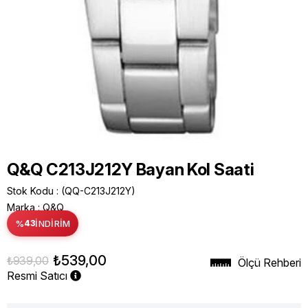
Q&Q C213J212Y Bayan Kol Saati
Stok Kodu
(QQ-C213J212Y)
Marka
:
Q&Q
%
43
İNDIRIM
₺539,00
₺939,00
Ölçü Rehberi
Resmi Satıcı