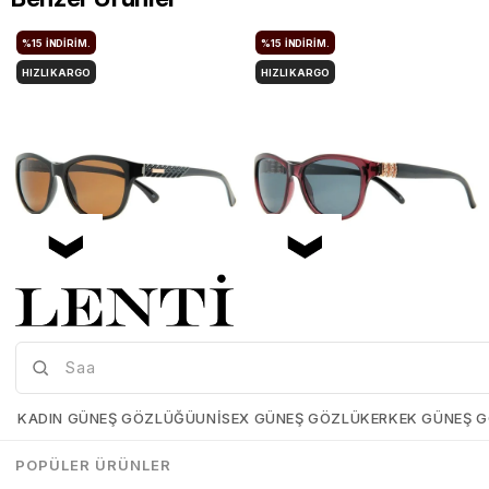
%15
İNDIRIM.
%15
İNDIRIM.
HIZLI KARGO
HIZLI KARGO
Mia Maria OF127-C2 56 Polarize Bayan Güneş Gözlüğü
Mia Maria OF126-C3 56 Polarize Bayan Güneş Gözlüğü
Mia-Maria-OF127-C2-56
Mia-Maria-OF126-C3-56
KADIN GÜNEŞ GÖZLÜĞÜ
UNISEX GÜNEŞ GÖZLÜK
ERKEK GÜNEŞ 
₺1.498,00
₺1.273,00
₺1.498,00
₺1.273,00
POPÜLER ÜRÜNLER