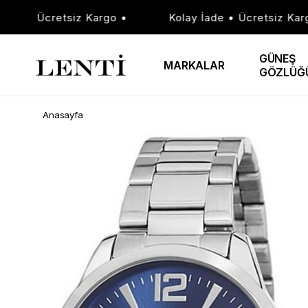
e • Ücretsiz Kargo •
Kolay İade • Ücretsiz Kargo 
GÜNEŞ
MARKALAR
GÖZLÜĞ
Anasayfa