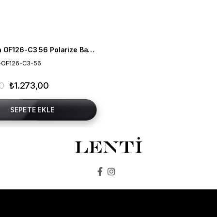
Mia Maria OF126-C3 56 Polarize Bayan Güneş Gözlüğü
-OF126-C3-56
00
₺1.273,00
SEPETE EKLE