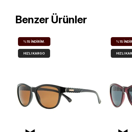
Benzer Ürünler
%15
İNDIRIM.
%15
İNDI
HIZLI KARGO
HIZLI KA