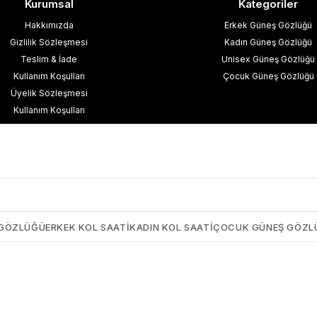
Kurumsal
Kategoriler
Hakkımızda
Erkek Güneş Gözlüğü
Gizlilik Sözleşmesi
Kadın Güneş Gözlüğü
Teslim & İade
Unisex Güneş Gözlüğü
Kullanım Koşulları
Çocuk Güneş Gözlüğü
Üyelik Sözleşmesi
Kullanım Koşulları
esafeli Satış Sözleşmesi
işisel Verilerin Korunması
İletişim
Blog
 GÖZLÜĞÜ
ERKEK KOL SAATI
KADIN KOL SAATI
ÇOCUK GÜNEŞ GÖZL