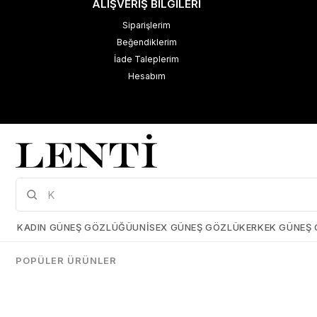
ALIŞVERİŞ BİLGİLERİ
Siparişlerim
Beğendiklerim
İade Taleplerim
Hesabım
M
K
Çerez Kullanımı
KADIN GÜNEŞ GÖZLÜĞÜ
UNISEX GÜNEŞ GÖZLÜK
ERKEK GÜNEŞ
Size daha iyi bir kullanıcı deneyimi sunabilmek için çerezler
kullanmaktayız. Detaylı bilgi için kişisel verilerin korunması hakkında
POPÜLER ÜRÜNLER
açıklama metnimizi
inceleyebilirsiniz.