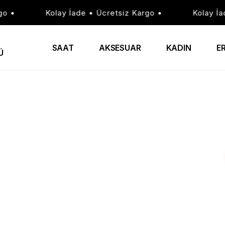
•
Kolay İade • Ücretsiz Kargo •
Kolay İade 
SAAT
AKSESUAR
KADIN
E
Ü