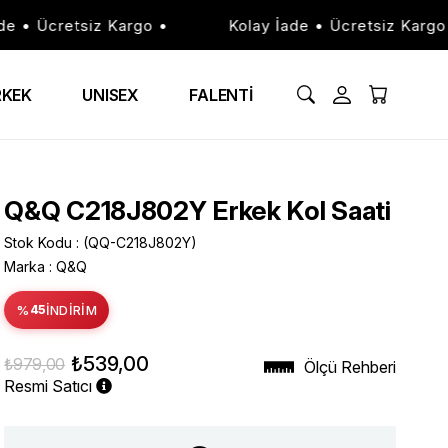
• Ücretsiz Kargo •
Kolay İade • Ücretsiz Kargo •
RKEK
UNISEX
FALENTİ
Q&Q C218J802Y Erkek Kol Saati
Stok Kodu
(QQ-C218J802Y)
Marka
:
Q&Q
%
45
İNDIRIM
₺539,00
₺979,00
Ölçü Rehberi
Resmi Satıcı