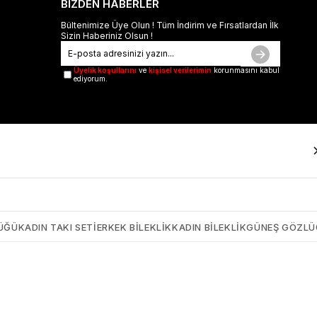
BİZDEN HABERLER
Bültenimize Üye Olun ! Tüm İndirim ve Fırsatlardan İlk
Sizin Haberiniz Olsun !
Üyelik koşullarını
ve
kişisel verilerimin
korunmasını kabul
ediyorum.
ÜĞÜ
KADIN TAKI SETI
ERKEK BILEKLIK
KADIN BILEKLIK
GÜNEŞ GÖZL