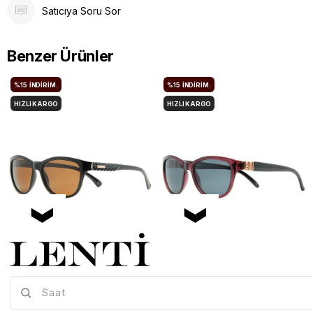
Satıcıya Soru Sor
Benzer Ürünler
%15
İNDIRIM.
%15
İNDIRIM.
HIZLI KARGO
HIZLI KARGO
Mia Maria OF127-C2 56 Polarize Bayan Güneş Gözlüğü
Mia Maria OF126-C3 56 Polarize Bayan Güneş Gözlüğü
Mia-Maria-OF127-C2-56
Mia-Maria-OF126-C3-56