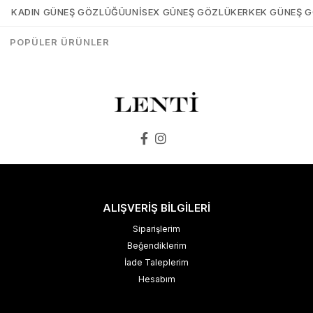
KADIN GÜNEŞ GÖZLÜĞÜ
UNISEX GÜNEŞ GÖZLÜK
ERKEK GÜNEŞ 
₺1.498,00
₺1.273,00
₺1.498,00
₺1.273,00
POPÜLER ÜRÜNLER
SEPETE EKLE
SEPETE EKLE
ALIŞVERİŞ BİLGİLERİ
Siparişlerim
Beğendiklerim
İade Taleplerim
Hesabım