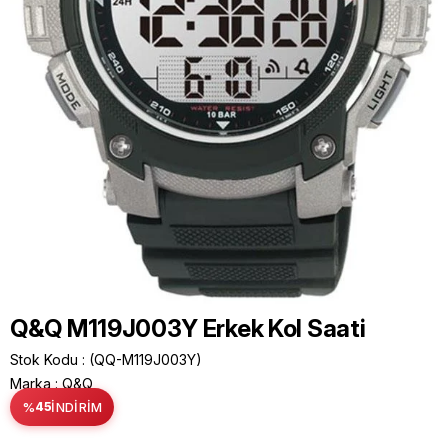
Q&Q M119J003Y Erkek Kol Saati
Stok Kodu
(QQ-M119J003Y)
Marka
:
Q&Q
%
45
İNDIRIM