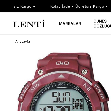
cretsiz Kargo •
Kolay İade • Ücretsiz Kargo •
GÜNEŞ
MARKALAR
GÖZLÜĞ
Anasayfa