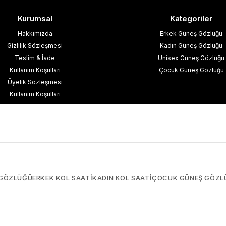
Kurumsal
Kategoriler
Hakkımızda
Erkek Güneş Gözlüğü
Gizlilik Sözleşmesi
Kadın Güneş Gözlüğü
Teslim & İade
Unisex Güneş Gözlüğü
Kullanım Koşulları
Çocuk Güneş Gözlüğü
Üyelik Sözleşmesi
Kullanım Koşulları
esafeli Satış Sözleşmesi
işisel Verilerin Korunması
İletişim
Blog
 GÖZLÜĞÜ
ERKEK KOL SAATI
KADIN KOL SAATI
ÇOCUK GÜNEŞ GÖZL