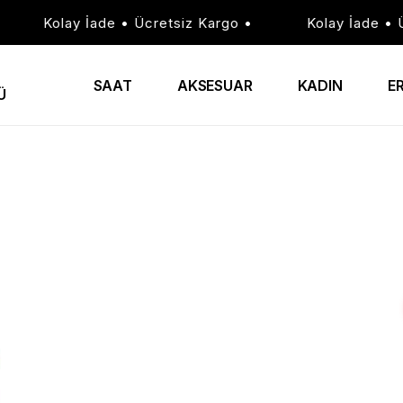
Kolay İade • Ücretsiz Kargo •
Kolay İade • Ücr
SAAT
AKSESUAR
KADIN
E
Ü