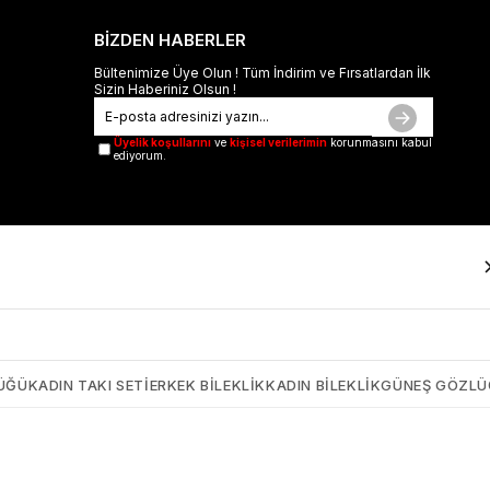
BİZDEN HABERLER
Bültenimize Üye Olun ! Tüm İndirim ve Fırsatlardan İlk
Sizin Haberiniz Olsun !
Üyelik koşullarını
ve
kişisel verilerimin
korunmasını kabul
ediyorum.
ÜĞÜ
KADIN TAKI SETI
ERKEK BILEKLIK
KADIN BILEKLIK
GÜNEŞ GÖZL