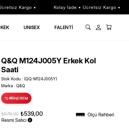
etsiz Kargo •
Kolay İade • Ücretsiz Kargo •
RKEK
UNISEX
FALENTİ
Q&Q M124J005Y Erkek Kol
Saati
Stok Kodu
(QQ-M124J005Y)
Marka
:
Q&Q
%
45
İNDIRIM
₺539,00
₺979,00
Ölçü Rehberi
Resmi Satıcı