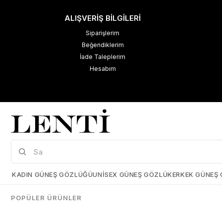
ALIŞVERİŞ BİLGİLERİ
Siparişlerim
Beğendiklerim
İade Taleplerim
Hesabım
M
K
Çerez Kullanımı
KADIN GÜNEŞ GÖZLÜĞÜ
UNISEX GÜNEŞ GÖZLÜK
ERKEK GÜNEŞ
Size daha iyi bir kullanıcı deneyimi sunabilmek için çerezler
kullanmaktayız. Detaylı bilgi için kişisel verilerin korunması hakkında
POPÜLER ÜRÜNLER
açıklama metnimizi
inceleyebilirsiniz.