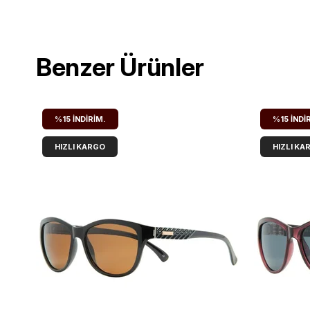
Benzer Ürünler
%15
İNDIRIM.
%15
İNDI
HIZLI KARGO
HIZLI KA