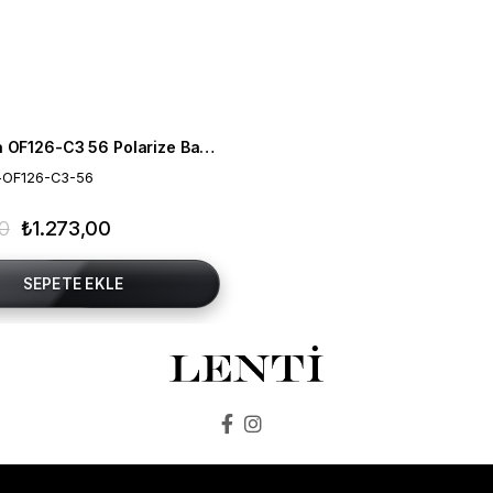
Mia Maria OF126-C3 56 Polarize Bayan Güneş Gözlüğü
-OF126-C3-56
00
₺1.273,00
SEPETE EKLE