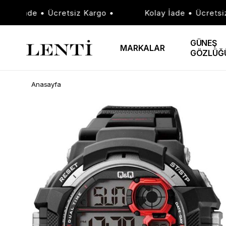
ay İade • Ücretsiz Kargo •
Kolay İade • Ücretsiz K
GÜNEŞ
MARKALAR
GÖZLÜĞ
Anasayfa