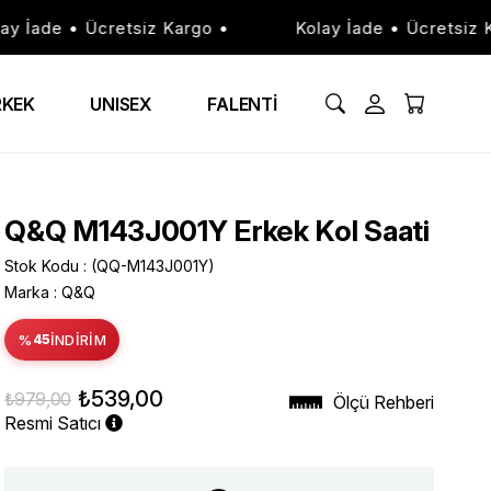
 İade • Ücretsiz Kargo •
Kolay İade • Ücretsiz Kar
RKEK
UNISEX
FALENTİ
Q&Q M143J001Y Erkek Kol Saati
Stok Kodu
(QQ-M143J001Y)
Marka
:
Q&Q
%
45
İNDIRIM
₺539,00
₺979,00
Ölçü Rehberi
Resmi Satıcı