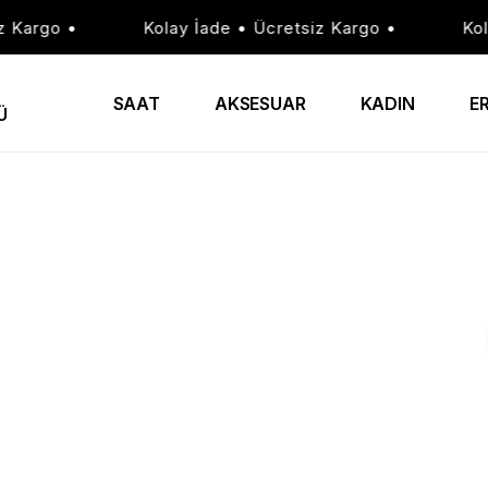
argo •
Kolay İade • Ücretsiz Kargo •
Kolay
SAAT
AKSESUAR
KADIN
E
Ü