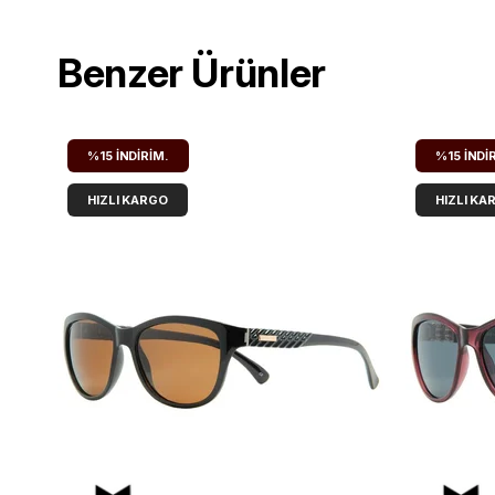
Benzer Ürünler
%15
İNDIRIM.
%15
İNDI
HIZLI KARGO
HIZLI KA