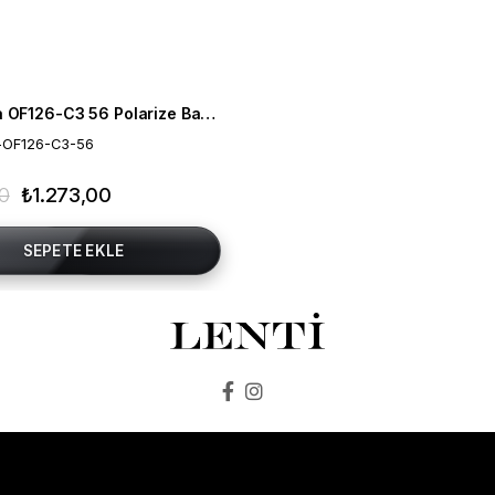
Mia Maria OF126-C3 56 Polarize Bayan Güneş Gözlüğü
-OF126-C3-56
00
₺1.273,00
SEPETE EKLE