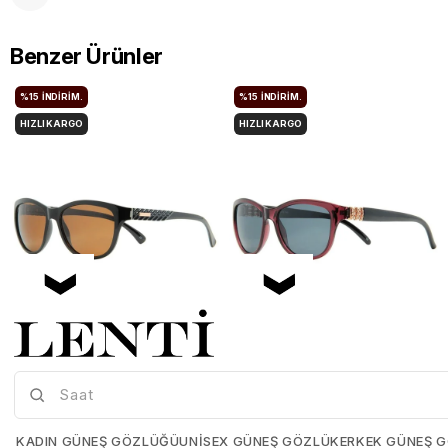
Benzer Ürünler
%15
İNDIRIM.
%15
İNDIRIM.
HIZLI KARGO
HIZLI KARGO
Mia Maria OF127-C2 56 Polarize Bayan Güneş Gözlüğü
Mia Maria OF126-C3 56 Polarize Bayan Güneş Gözlüğü
Mia-Maria-OF127-C2-56
Mia-Maria-OF126-C3-56
KADIN GÜNEŞ GÖZLÜĞÜ
UNISEX GÜNEŞ GÖZLÜK
ERKEK GÜNEŞ 