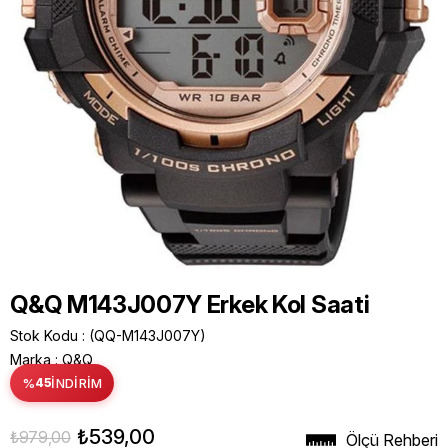
Q&Q M143J007Y Erkek Kol Saati
Stok Kodu
(QQ-M143J007Y)
Marka
:
Q&Q
%
45
İNDIRIM
₺539,00
₺979,00
Ölçü Rehberi