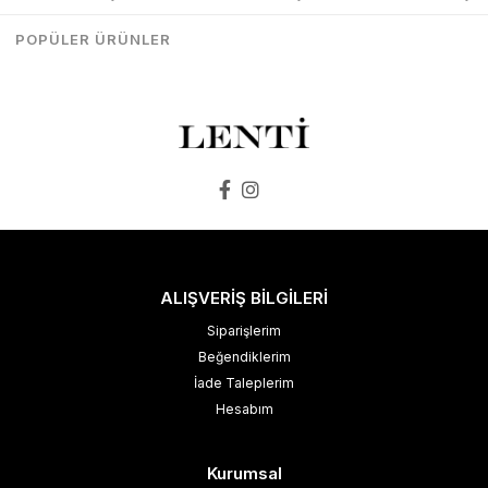
₺1.498,00
₺1.273,00
₺1.498,00
₺1.273,00
POPÜLER ÜRÜNLER
SEPETE EKLE
SEPETE EKLE
ALIŞVERİŞ BİLGİLERİ
Siparişlerim
Beğendiklerim
İade Taleplerim
Hesabım
Kurumsal