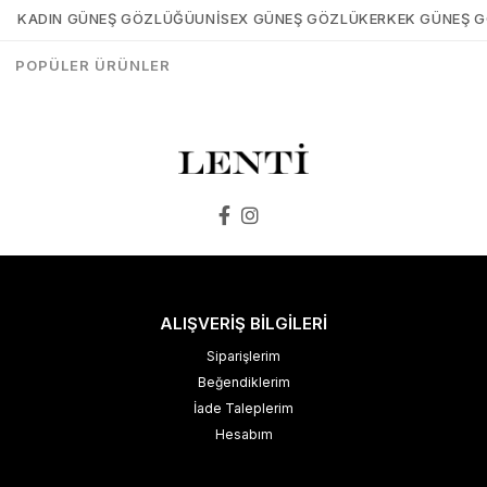
KADIN GÜNEŞ GÖZLÜĞÜ
UNISEX GÜNEŞ GÖZLÜK
ERKEK GÜNEŞ 
₺1.498,00
₺1.273,00
₺1.498,00
₺1.273,00
POPÜLER ÜRÜNLER
SEPETE EKLE
SEPETE EKLE
ALIŞVERİŞ BİLGİLERİ
Siparişlerim
Beğendiklerim
İade Taleplerim
Hesabım