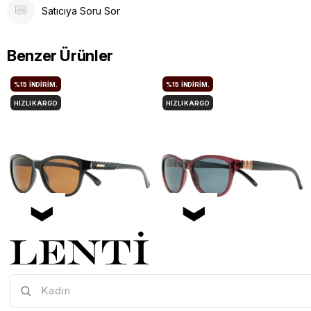
Satıcıya Soru Sor
Benzer Ürünler
%15
İNDIRIM.
%15
İNDIRIM.
HIZLI KARGO
HIZLI KARGO
Mia Maria OF127-C2 56 Polarize Bayan Güneş Gözlüğü
Mia Maria OF126-C3 56 Polarize Bayan Güneş Gözlüğü
Mia-Maria-OF127-C2-56
Mia-Maria-OF126-C3-56