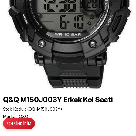
Q&Q M150J003Y Erkek Kol Saati
Stok Kodu
(QQ-M150J003Y)
Marka
:
Q&Q
%
44
İNDIRIM