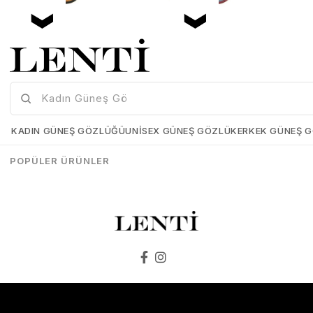
Mia Maria OF127-C2 56 Polarize Bayan Güneş Gözlüğü
Mia Maria OF126-C3 56 Polarize Bayan Güneş Gözlüğü
Mia-Maria-OF127-C2-56
Mia-Maria-OF126-C3-56
KADIN GÜNEŞ GÖZLÜĞÜ
UNISEX GÜNEŞ GÖZLÜK
ERKEK GÜNEŞ 
₺1.498,00
₺1.273,00
₺1.498,00
₺1.273,00
POPÜLER ÜRÜNLER
SEPETE EKLE
SEPETE EKLE