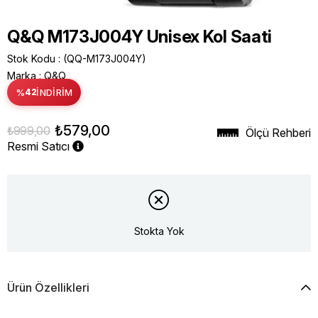
Q&Q M173J004Y Unisex Kol Saati
Stok Kodu
(QQ-M173J004Y)
Marka
:
Q&Q
%
42
İNDIRIM
₺579,00
₺999,00
Ölçü Rehberi
Resmi Satıcı
Stokta Yok
Ürün Özellikleri