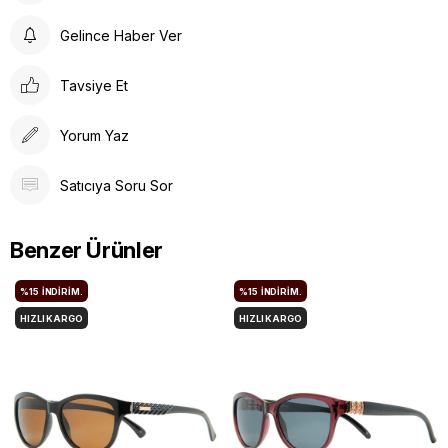
Gelince Haber Ver
Tavsiye Et
Yorum Yaz
Satıcıya Soru Sor
Benzer Ürünler
%15
İNDIRIM.
%15
İNDIRIM.
HIZLI KARGO
HIZLI KARGO