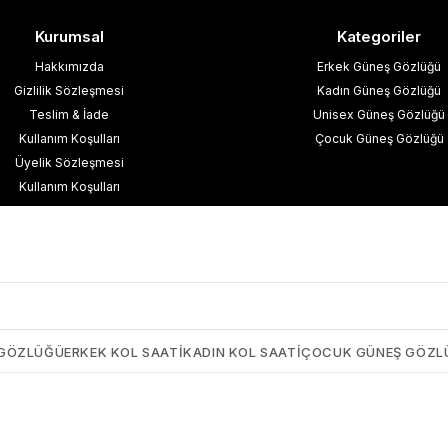
Kurumsal
Kategoriler
Hakkımızda
Erkek Güneş Gözlüğü
Gizlilik Sözleşmesi
Kadın Güneş Gözlüğü
Teslim & İade
Unisex Güneş Gözlüğü
Kullanım Koşulları
Çocuk Güneş Gözlüğü
Üyelik Sözleşmesi
Kullanım Koşulları
esafeli Satış Sözleşmesi
işisel Verilerin Korunması
İletişim
Blog
 GÖZLÜĞÜ
ERKEK KOL SAATI
KADIN KOL SAATI
ÇOCUK GÜNEŞ GÖZL