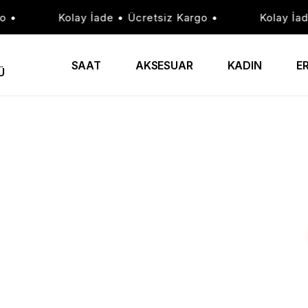
Kolay İade • Ücretsiz Kargo •
Kolay İade 
SAAT
AKSESUAR
KADIN
E
Ü