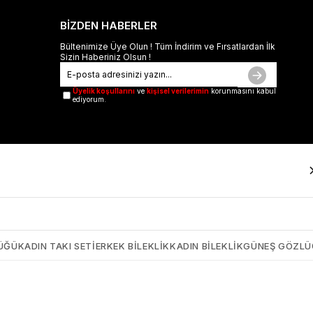
BİZDEN HABERLER
Bültenimize Üye Olun ! Tüm İndirim ve Fırsatlardan İlk
Sizin Haberiniz Olsun !
Üyelik koşullarını
ve
kişisel verilerimin
korunmasını kabul
ediyorum.
ÜĞÜ
KADIN TAKI SETI
ERKEK BILEKLIK
KADIN BILEKLIK
GÜNEŞ GÖZL