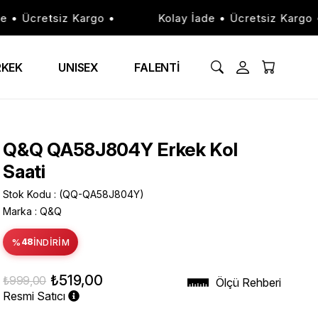
• Ücretsiz Kargo •
Kolay İade • Ücretsiz Kargo •
RKEK
UNISEX
FALENTİ
Q&Q QA58J804Y Erkek Kol
Saati
Stok Kodu
(QQ-QA58J804Y)
Marka
:
Q&Q
%
48
İNDIRIM
₺519,00
₺999,00
Ölçü Rehberi
Resmi Satıcı