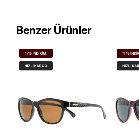
Benzer Ürünler
%15
İNDIRIM.
%15
İNDI
HIZLI KARGO
HIZLI KA