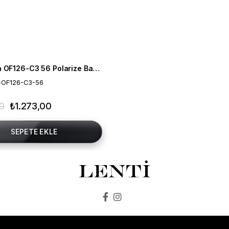
Mia Maria OF126-C3 56 Polarize Bayan Güneş Gözlüğü
-OF126-C3-56
00
₺1.273,00
SEPETE EKLE