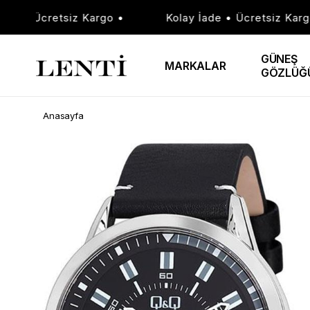
e • Ücretsiz Kargo •
Kolay İade • Ücretsiz Kargo •
GÜNEŞ
MARKALAR
GÖZLÜĞ
Anasayfa