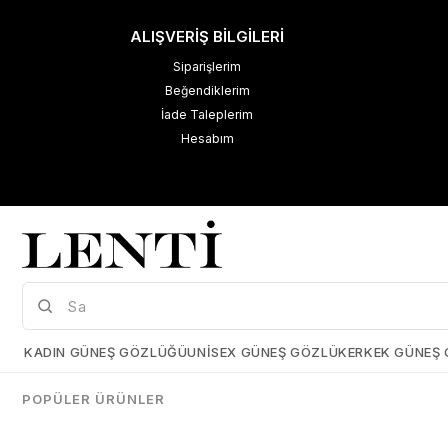
ALIŞVERİŞ BİLGİLERİ
Siparişlerim
Beğendiklerim
İade Taleplerim
Hesabım
M
K
Çerez Kullanımı
KADIN GÜNEŞ GÖZLÜĞÜ
UNISEX GÜNEŞ GÖZLÜK
ERKEK GÜNEŞ
Size daha iyi bir kullanıcı deneyimi sunabilmek için çerezler
kullanmaktayız. Detaylı bilgi için kişisel verilerin korunması hakkında
POPÜLER ÜRÜNLER
açıklama metnimizi
inceleyebilirsiniz.