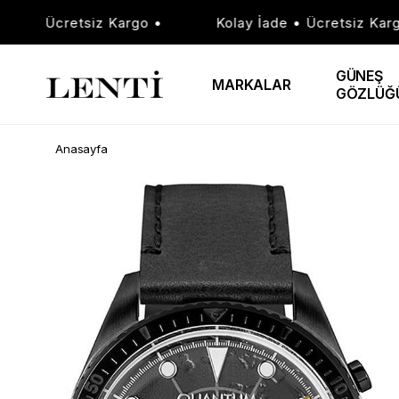
e • Ücretsiz Kargo •
Kolay İade • Ücretsiz Kargo 
GÜNEŞ
MARKALAR
GÖZLÜĞ
Anasayfa