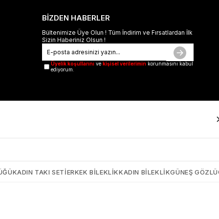
BİZDEN HABERLER
Bültenimize Üye Olun ! Tüm İndirim ve Fırsatlardan İlk
Sizin Haberiniz Olsun !
Üyelik koşullarını
ve
kişisel verilerimin
korunmasını kabul
ediyorum.
ÜĞÜ
KADIN TAKI SETI
ERKEK BILEKLIK
KADIN BILEKLIK
GÜNEŞ GÖZL