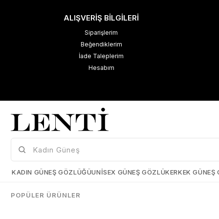
ALIŞVERİŞ BİLGİLERİ
Siparişlerim
Beğendiklerim
İade Taleplerim
Hesabım
M
K
Çerez Kullanımı
KADIN GÜNEŞ GÖZLÜĞÜ
UNISEX GÜNEŞ GÖZLÜK
ERKEK GÜNEŞ
Size daha iyi bir kullanıcı deneyimi sunabilmek için çerezler
kullanmaktayız. Detaylı bilgi için kişisel verilerin korunması hakkında
POPÜLER ÜRÜNLER
açıklama metnimizi
inceleyebilirsiniz.