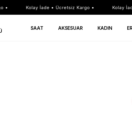
•
Kolay İade • Ücretsiz Kargo •
Kolay İade 
SAAT
AKSESUAR
KADIN
E
Ü