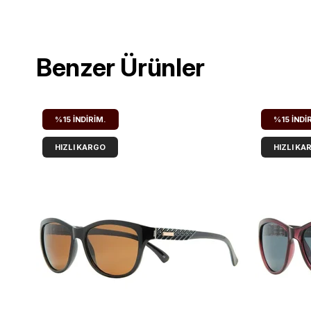
Benzer Ürünler
%15
İNDIRIM.
%15
İNDI
HIZLI KARGO
HIZLI KA