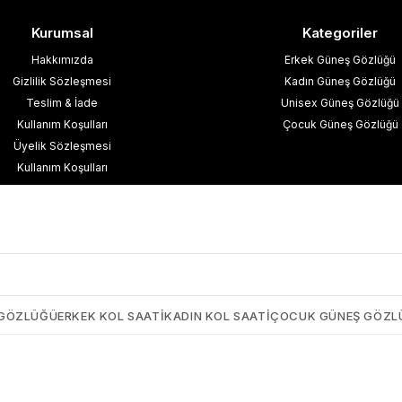
Kurumsal
Kategoriler
Hakkımızda
Erkek Güneş Gözlüğü
Gizlilik Sözleşmesi
Kadın Güneş Gözlüğü
Teslim & İade
Unisex Güneş Gözlüğü
Kullanım Koşulları
Çocuk Güneş Gözlüğü
Üyelik Sözleşmesi
Kullanım Koşulları
esafeli Satış Sözleşmesi
işisel Verilerin Korunması
İletişim
Blog
 GÖZLÜĞÜ
ERKEK KOL SAATI
KADIN KOL SAATI
ÇOCUK GÜNEŞ GÖZL