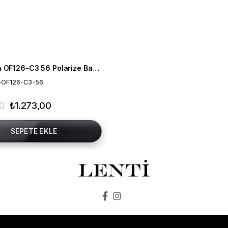
Mia Maria OF126-C3 56 Polarize Bayan Güneş Gözlüğü
-OF126-C3-56
00
₺1.273,00
SEPETE EKLE