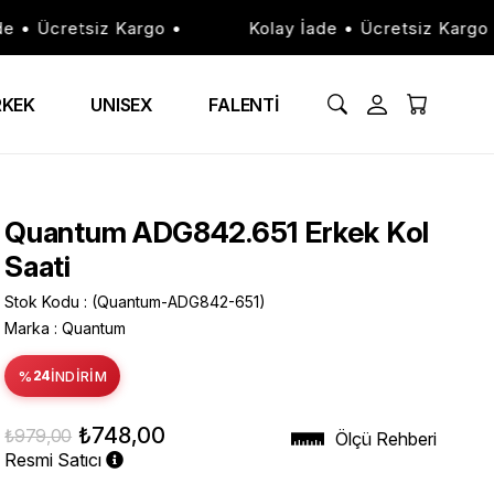
• Ücretsiz Kargo •
Kolay İade • Ücretsiz Kargo •
RKEK
UNISEX
FALENTİ
Quantum ADG842.651 Erkek Kol
Saati
Stok Kodu
(Quantum-ADG842-651)
Marka
:
Quantum
%
24
İNDIRIM
₺748,00
₺979,00
Ölçü Rehberi
Resmi Satıcı