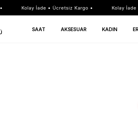
Kolay İade • Ücretsiz Kargo •
Kolay İade • 
SAAT
AKSESUAR
KADIN
E
Ü