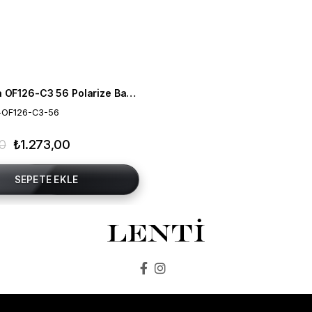
Mia Maria OF126-C3 56 Polarize Bayan Güneş Gözlüğü
-OF126-C3-56
00
₺1.273,00
SEPETE EKLE