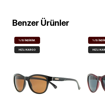
Benzer Ürünler
%15
İNDIRIM.
%15
İNDI
HIZLI KARGO
HIZLI KA