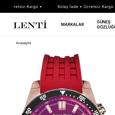
• Ücretsiz Kargo •
Kolay İade • Ücretsiz Kargo •
GÜNEŞ
MARKALAR
GÖZLÜĞ
Anasayfa