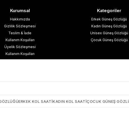
Kurumsal
Kategoriler
Hakkımızda
Erkek Güneş Gözlüğü
Gizlilik Sözleşmesi
Kadın Güneş Gözlüğü
Teslim & İade
Unisex Güneş Gözlüğü
Kullanım Koşulları
Çocuk Güneş Gözlüğü
Üyelik Sözleşmesi
Kullanım Koşulları
esafeli Satış Sözleşmesi
işisel Verilerin Korunması
İletişim
Blog
 GÖZLÜĞÜ
ERKEK KOL SAATI
KADIN KOL SAATI
ÇOCUK GÜNEŞ GÖZL