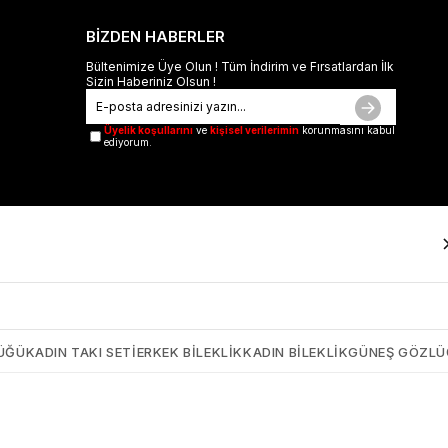
BİZDEN HABERLER
Bültenimize Üye Olun ! Tüm İndirim ve Fırsatlardan İlk
Sizin Haberiniz Olsun !
Üyelik koşullarını
ve
kişisel verilerimin
korunmasını kabul
ediyorum.
ÜĞÜ
KADIN TAKI SETI
ERKEK BILEKLIK
KADIN BILEKLIK
GÜNEŞ GÖZL