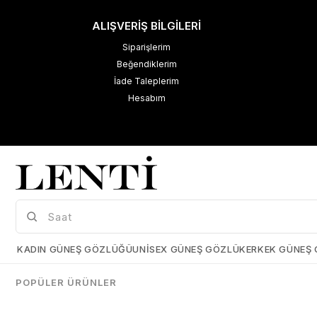
ALIŞVERİŞ BİLGİLERİ
Siparişlerim
Beğendiklerim
İade Taleplerim
Hesabım
M
K
Çerez Kullanımı
KADIN GÜNEŞ GÖZLÜĞÜ
UNISEX GÜNEŞ GÖZLÜK
ERKEK GÜNEŞ
Size daha iyi bir kullanıcı deneyimi sunabilmek için çerezler
kullanmaktayız. Detaylı bilgi için kişisel verilerin korunması hakkında
POPÜLER ÜRÜNLER
açıklama metnimizi
inceleyebilirsiniz.