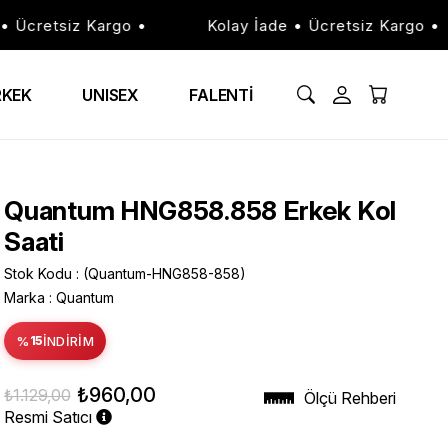
Ücretsiz Kargo •
Kolay İade • Ücretsiz Kargo •
RKEK
UNISEX
FALENTİ
Quantum HNG858.858 Erkek Kol
Saati
Stok Kodu
(Quantum-HNG858-858)
Marka
:
Quantum
%
15
İNDIRIM
₺960,00
₺1.129,00
Ölçü Rehberi
Resmi Satıcı