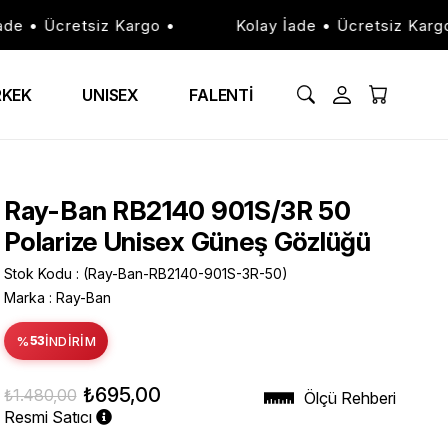
 • Ücretsiz Kargo •
Kolay İade • Ücretsiz Kargo •
RKEK
UNISEX
FALENTİ
Ray-Ban RB2140 901S/3R 50
Polarize Unisex Güneş Gözlüğü
Stok Kodu
(Ray-Ban-RB2140-901S-3R-50)
Marka
:
Ray-Ban
%
53
İNDIRIM
₺695,00
₺1.480,00
Ölçü Rehberi
Resmi Satıcı