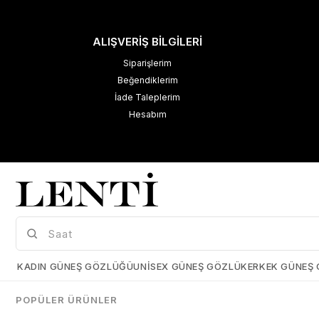
ALIŞVERİŞ BİLGİLERİ
Siparişlerim
Beğendiklerim
İade Taleplerim
Hesabım
M
K
Çerez Kullanımı
KADIN GÜNEŞ GÖZLÜĞÜ
UNISEX GÜNEŞ GÖZLÜK
ERKEK GÜNEŞ
Size daha iyi bir kullanıcı deneyimi sunabilmek için çerezler
kullanmaktayız. Detaylı bilgi için kişisel verilerin korunması hakkında
POPÜLER ÜRÜNLER
açıklama metnimizi
inceleyebilirsiniz.