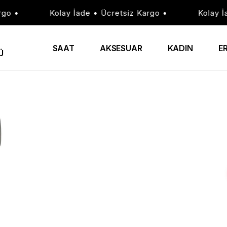
 •
Kolay İade • Ücretsiz Kargo •
Kolay İade
SAAT
AKSESUAR
KADIN
E
Ü