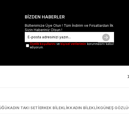
BİZDEN HABERLER
Bültenimize Üye Olun ! Tüm İndirim ve Fırsatlardan İlk
Sizin Haberiniz Olsun !
Üyelik koşullarını
ve
kişisel verilerimin
korunmasını kabul
ediyorum.
ÜĞÜ
KADIN TAKI SETI
ERKEK BILEKLIK
KADIN BILEKLIK
GÜNEŞ GÖZL