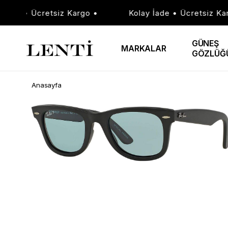
ade • Ücretsiz Kargo •
Kolay İade • Ücretsiz Kargo
GÜNEŞ
MARKALAR
GÖZLÜĞ
Anasayfa