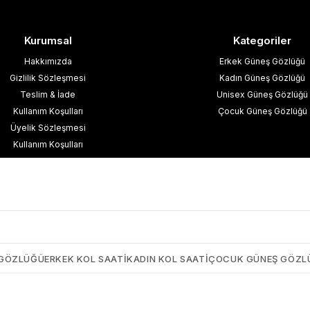
Kurumsal
Kategoriler
Hakkımızda
Erkek Güneş Gözlüğü
Gizlilik Sözleşmesi
Kadın Güneş Gözlüğü
Teslim & İade
Unisex Güneş Gözlüğü
Kullanım Koşulları
Çocuk Güneş Gözlüğü
Üyelik Sözleşmesi
Kullanım Koşulları
esafeli Satış Sözleşmesi
işisel Verilerin Korunması
İletişim
Blog
 GÖZLÜĞÜ
ERKEK KOL SAATI
KADIN KOL SAATI
ÇOCUK GÜNEŞ GÖZL