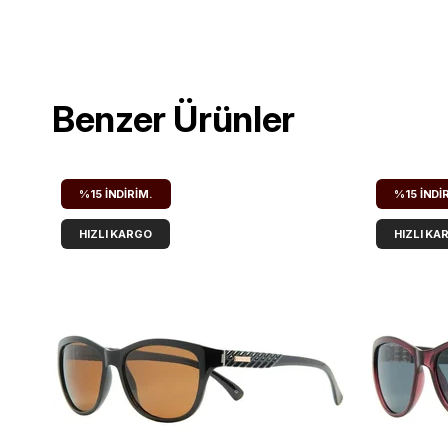
Benzer Ürünler
%15
İNDIRIM.
%15
İNDI
HIZLI KARGO
HIZLI KA