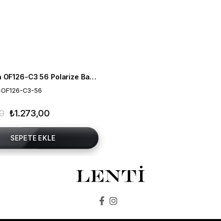
Mia Maria OF126-C3 56 Polarize Bayan Güneş Gözlüğü
-OF126-C3-56
00
₺1.273,00
SEPETE EKLE