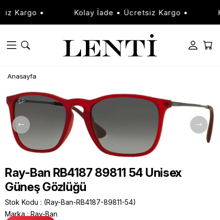
iz Kargo •
Kolay İade • Ücretsiz Kargo •
Ko
Anasayfa
Ray-Ban RB4187 89811 54 Unisex
Güneş Gözlüğü
Stok Kodu
(Ray-Ban-RB4187-89811-54)
Marka
:
Ray-Ban