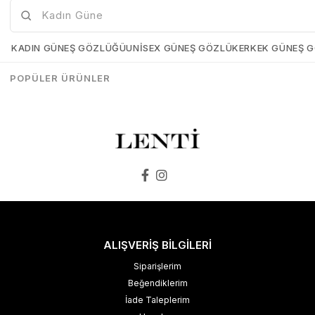
Mia Maria OF127-C2 56 Polarize Bayan Güneş Gözlüğü
Mia Maria OF126-C3 56 Polarize Bayan Güneş Gözlüğü
Mia-Maria-OF127-C2-56
Mia-Maria-OF126-C3-56
KADIN GÜNEŞ GÖZLÜĞÜ
UNISEX GÜNEŞ GÖZLÜK
ERKEK GÜNEŞ 
₺1.498,00
₺1.273,00
₺1.498,00
₺1.273,00
POPÜLER ÜRÜNLER
SEPETE EKLE
SEPETE EKLE
ALIŞVERİŞ BİLGİLERİ
Siparişlerim
Beğendiklerim
İade Taleplerim